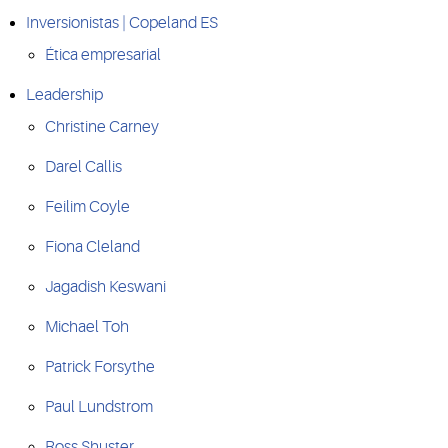
Inversionistas | Copeland ES
Ética empresarial
Leadership
Christine Carney
Darel Callis
Feilim Coyle
Fiona Cleland
Jagadish Keswani
Michael Toh
Patrick Forsythe
Paul Lundstrom
Ross Shuster