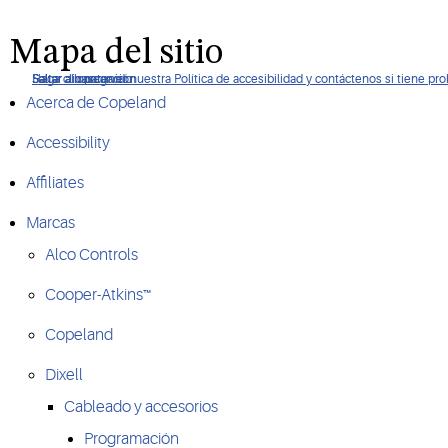
Mapa del sitio
Haga clic para ver nuestra Política de accesibilidad y contáctenos si tiene pr
Saltar a navegación
Saltar al contenido
Saltar a buscar
Acerca de Copeland
Accessibility
Affiliates
Marcas
Alco Controls
Cooper-Atkins™
Copeland
Dixell
Cableado y accesorios
Programación