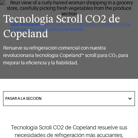
Tecnología Scroll CO2 de
Haga clic para ver nuestra Política de accesibilidad y contáctenos si tiene
Saltar a navegación
Saltar al contenido
Saltar a buscar
problemas relacionados con la accesibilidad.
Copeland
Renueve su refrigeración comercial con nuestra
revolucionaria tecnología Copeland™ scroll para CO₂ para
mejorar la eficiencia y la fiabilidad.
got
to
PASAR A LA SECCIÓN
section
Tecnología Scroll CO2 de Copeland resuelve sus
necesidades de refrigeración más acuciantes,