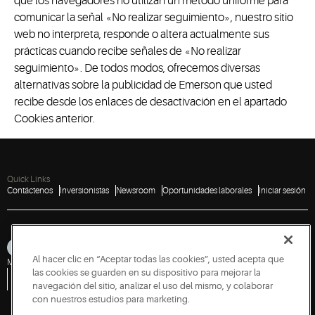
que los navegadores no utilizan un método uniforme para
comunicar la señal «No realizar seguimiento», nuestro sitio
web no interpreta, responde o altera actualmente sus
prácticas cuando recibe señales de «No realizar
seguimiento». De todos modos, ofrecemos diversas
alternativas sobre la publicidad de Emerson que usted
recibe desde los enlaces de desactivación en el apartado
Cookies anterior.
Quick Links
Contáctenos
Inversionistas
Newsroom
Oportunidades laborales
Iniciar sesión
Al hacer clic en “Aceptar todas las cookies”, usted acepta que
Mapa del sitio
Aviso de privacidad
Términos de uso
Cookies
Accessibility
las cookies se guarden en su dispositivo para mejorar la
Política de divulgación de vulnerabilidades
Informe una vulnerabilidad
Solicitud de información pública
navegación del sitio, analizar el uso del mismo, y colaborar
con nuestros estudios para marketing.