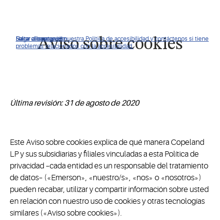
Haga clic para ver nuestra Política de accesibilidad y contáctenos si tiene
Saltar a navegación
Saltar al contenido
Saltar a buscar
Aviso sobre cookies
problemas relacionados con la accesibilidad.
Última revisión: 31 de agosto de 2020
Este Aviso sobre cookies explica de qué manera Copeland
LP y sus subsidiarias y filiales vinculadas a esta Política de
privacidad –cada entidad es un responsable del tratamiento
de datos– («Emerson», «nuestro/s», «nos» o «nosotros»)
pueden recabar, utilizar y compartir información sobre usted
en relación con nuestro uso de cookies y otras tecnologías
similares («Aviso sobre cookies»).