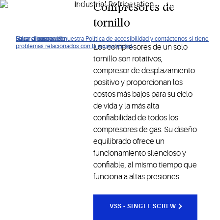
aplicaciones de enfriamiento industrial de la actualidad y
Compresores de
qué soluciones pueden ofrecer.
tornillo
Haga clic para ver nuestra Política de accesibilidad y contáctenos si tiene
Saltar a navegación
Saltar al contenido
Saltar a buscar
Los compresores de un solo
problemas relacionados con la accesibilidad.
tornillo son rotativos,
compresor de desplazamiento
positivo y proporcionan los
costos más bajos para su ciclo
de vida y la más alta
confiabilidad de todos los
compresores de gas. Su diseño
equilibrado ofrece un
funcionamiento silencioso y
confiable, al mismo tiempo que
funciona a altas presiones.
VSS - SINGLE SCREW