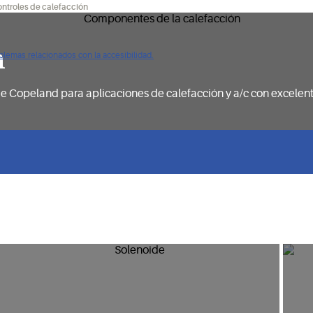
ntroles de calefacción
n
oblemas relacionados con la accesibilidad.
 Copeland para aplicaciones de calefacción y a/c con excelent