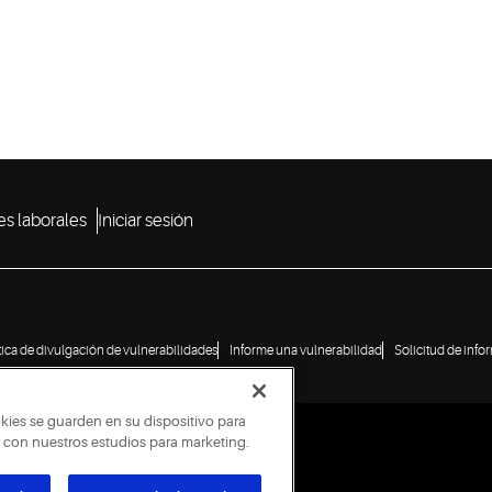
s laborales
Iniciar sesión
tica de divulgación de vulnerabilidades
Informe una vulnerabilidad
Solicitud de info
okies se guarden en su dispositivo para
ar con nuestros estudios para marketing.