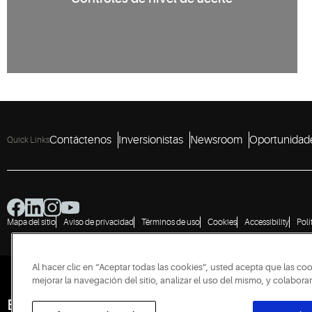
Contáctenos
Inversionistas
Newsroom
Oportunidade
Quick Links
Mapa del sitio
Aviso de privacidad
Términos de uso
Cookies
Accessibility
Polí
Al hacer clic en “Aceptar todas las cookies”, usted acepta que las co
mejorar la navegación del sitio, analizar el uso del mismo, y colabor
Engineered for Sustainability