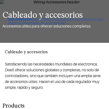
Cableado y accesorios
Haga clic para ver nuestra Política de accesibilidad y contáctenos si tiene
Saltar a navegación
Saltar al contenido
Saltar a buscar
problemas relacionados con la accesibilidad.
Accesorios útiles para ofrecer soluciones completas
Cableado y accesorios
Satisfaciendo las necesidades mundiales de electrónica,
Dixell ofrece soluciones globales y completas, no solo de
controladores, sino que también incluyen una amplia serie
de accesorios útiles. Hacen el uso de cada regulador muy
simple, rápido y seguro.
Products