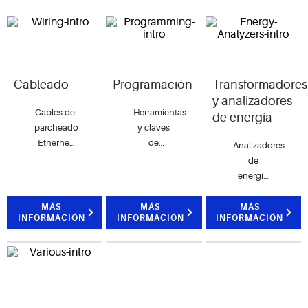
Cableado
Programación
Transformadores
y analizadores
Cables de
Herramientas
de energía
parcheado
y claves
Ethernet
de
Analizadores
para
programación
de
controladores
energía
paramétricos
monofásicos
y
y
MÁS
MÁS
MÁS
INFORMACIÓN
programables.
INFORMACIÓN
INFORMACIÓN
trifásicos,
y
transformadores
en
diferentes
versiones.