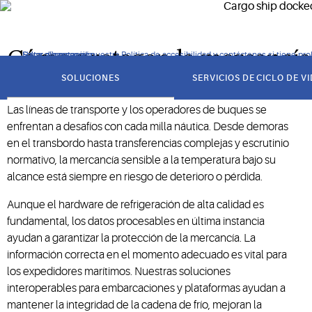
Copeland protege la mercancía sensible a la temperatura con 
Cómo protegen la mercancía 
Haga clic para ver nuestra Política de accesibilidad y contáctenos si tiene pr
Saltar a navegación
Saltar al contenido
Saltar a buscar
got
to
SOLUCIONES
SERVICIOS DE CICLO DE V
section
Las líneas de transporte y los operadores de buques se
enfrentan a desafíos con cada milla náutica. Desde demoras
en el transbordo hasta transferencias complejas y escrutinio
normativo, la mercancía sensible a la temperatura bajo su
alcance está siempre en riesgo de deterioro o pérdida.
Aunque el hardware de refrigeración de alta calidad es
fundamental, los datos procesables en última instancia
ayudan a garantizar la protección de la mercancía. La
información correcta en el momento adecuado es vital para
los expedidores marítimos. Nuestras soluciones
interoperables para embarcaciones y plataformas ayudan a
mantener la integridad de la cadena de frío, mejoran la