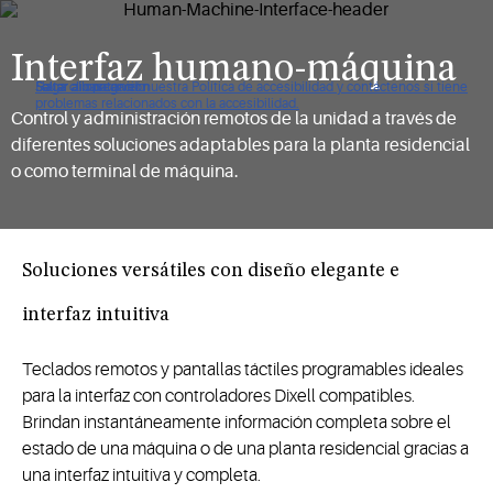
Interfaz humano-máquina
Haga clic para ver nuestra Política de accesibilidad y contáctenos si tiene
Saltar a navegación
Saltar al contenido
Saltar a buscar
problemas relacionados con la accesibilidad.
Control y administración remotos de la unidad a través de
diferentes soluciones adaptables para la planta residencial
o como terminal de máquina.
Soluciones versátiles con diseño elegante e
interfaz intuitiva
Teclados remotos y pantallas táctiles programables ideales
para la interfaz con controladores Dixell compatibles.
Brindan instantáneamente información completa sobre el
estado de una máquina o de una planta residencial gracias a
una interfaz intuitiva y completa.