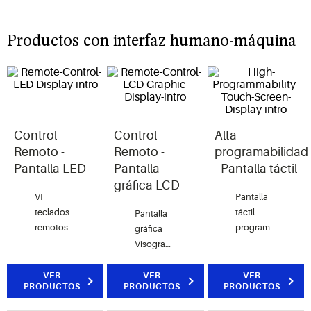
Productos con interfaz humano-máquina
Control
Control
Alta
Remoto -
Remoto -
programabilidad
Pantalla LED
Pantalla
- Pantalla táctil
gráfica LCD
VI
Pantalla
teclados
táctil
Pantalla
remotos
programable
gráfica
con
Visotouch
Visograph
pantalla
de 4,3"
caracterizada
LED para
vertical u
por su
VER
VER
VER
PRODUCTOS
PRODUCTOS
PRODUCTOS
controlar
horizontal
nuevo
y
con un
diseño y