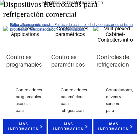
Dispositivos electrónicos para
Diseñados para mejorar el rendimiento del sistema, ahorrar
refrigeración comercial
energía y reducir los costos de mantenimiento.
Haga clic para ver nuestra Política de accesibilidad y contáctenos si tiene
Saltar a navegación
Saltar al contenido
Saltar a buscar
problemas relacionados con la accesibilidad.
Controles
Controles
Controles de
programables
paramétricos
refrigeración
Controladores
Controladores
Controladores,
programables
paramétricos
drivers y
especializados
para
sensores
para
refrigeración
para
unidades
con
refrigeración
de HVAC
MÁS
diseño
MÁS
y venta
MÁS
INFORMACIÓN
INFORMACIÓN
INFORMACIÓN
y para
innovador
minorista.
propósito
e