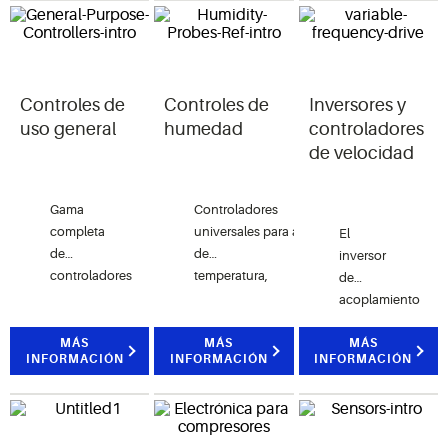
general y
interfaces
refrigeración.
intuitivas.
Controles de
Controles de
Inversores y
uso general
humedad
controladores
de velocidad
Gama
Controladores
completa
universales para administración
El
de
de
inversor
controladores
temperatura,
de
paramétricos
humedad
acoplamiento
de Dixell
y presión.
corto
para
MÁS
MÁS
impulsa la
MÁS
INFORMACIÓN
INFORMACIÓN
INFORMACIÓN
refrigeración
eficiencia de
con
los
diseño
controladores
innovador
de