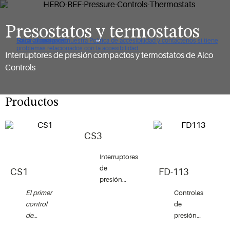
Presostatos y termostatos
Haga clic para ver nuestra Política de accesibilidad y contáctenos si tiene
Saltar a navegación
Saltar al contenido
Saltar a buscar
problemas relacionados con la accesibilidad.
Interruptores de presión compactos y termostatos de Alco
Controls
Productos
CS3
Interruptores
de
CS1
FD-113
presión
de
El primer
Controles
seguridad
control
de
de Alco
de
presión
Controls
presión
diferencial