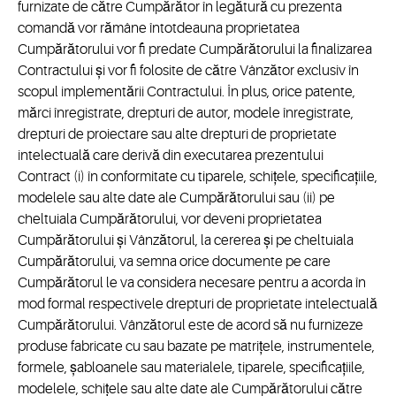
furnizate de către Cumpărător în legătură cu prezenta
comandă vor rămâne întotdeauna proprietatea
Cumpărătorului vor fi predate Cumpărătorului la finalizarea
Contractului și vor fi folosite de către Vânzător exclusiv în
scopul implementării Contractului. În plus, orice patente,
mărci înregistrate, drepturi de autor, modele înregistrate,
drepturi de proiectare sau alte drepturi de proprietate
intelectuală care derivă din executarea prezentului
Contract (i) în conformitate cu tiparele, schițele, specificațiile,
modelele sau alte date ale Cumpărătorului sau (ii) pe
cheltuiala Cumpărătorului, vor deveni proprietatea
Cumpărătorului și Vânzătorul, la cererea și pe cheltuiala
Cumpărătorului, va semna orice documente pe care
Cumpărătorul le va considera necesare pentru a acorda în
mod formal respectivele drepturi de proprietate intelectuală
Cumpărătorului. Vânzătorul este de acord să nu furnizeze
produse fabricate cu sau bazate pe matrițele, instrumentele,
formele, șabloanele sau materialele, tiparele, specificațiile,
modelele, schițele sau alte date ale Cumpărătorului către