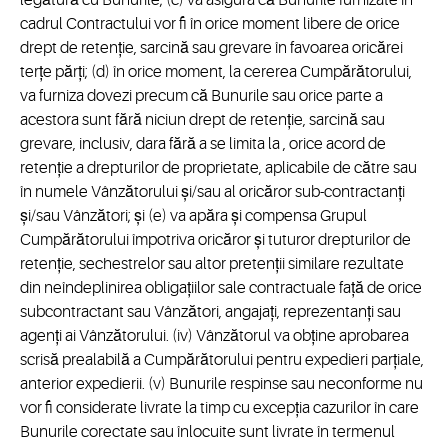
legătură cu Bunurile; (c) va asigura că Bunurile furnizate în
cadrul Contractului vor fi în orice moment libere de orice
drept de retenție, sarcină sau grevare în favoarea oricărei
terțe părți; (d) în orice moment, la cererea Cumpărătorului,
va furniza dovezi precum că Bunurile sau orice parte a
acestora sunt fără niciun drept de retenție, sarcină sau
grevare, inclusiv, dara fără a se limita la , orice acord de
retenție a drepturilor de proprietate, aplicabile de către sau
în numele Vânzătorului și/sau al oricăror sub-contractanți
și/sau Vânzători; și (e) va apăra și compensa Grupul
Cumpărătorului împotriva oricăror și tuturor drepturilor de
retenție, sechestrelor sau altor pretenții similare rezultate
din neîndeplinirea obligațiilor sale contractuale față de orice
subcontractant sau Vânzători, angajați, reprezentanți sau
agenți ai Vânzătorului. (iv) Vânzătorul va obține aprobarea
scrisă prealabilă a Cumpărătorului pentru expedieri parțiale,
anterior expedierii. (v) Bunurile respinse sau neconforme nu
vor fi considerate livrate la timp cu excepția cazurilor în care
Bunurile corectate sau înlocuite sunt livrate în termenul