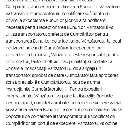
documentele de transport obișnuite necesare
Cumpărătorului pentru recepţionarea Bunurilor. Vânzătorul
va transmite Cumpărătorului o notificare suficientă cu
privire la expedierea Bunurilor și orice altă notificare
necesară pentru recepționarea Bunurilor. Vânzătorul va
utiliza transportatorul preferat de Cumpărător pentru
transportarea Bunurilor de la facilitatea Vânzătorului la locul
de livrare indicat de Cumpărător. Independent de
prevederile de mai sus, Vânzătorul este responsabil pentru
orice costuri, tarife, cheltuieli sau penalități suportate ca
urmare a incapacității Vânzătorului de a angaja un
transportator aprobat de către Cumpărător fără aprobarea
scrisă prealabilă a Cumpărătorului sau de a urma
instrucțiunile Cumpărătorului. (ii) Pentru expedieri
internaționale, Vânzătorul va pune la dispoziție Bunurile
pentru export, complet aprobate din punct de vedere vamal
și va aranja livrarea Bunurilor la centrul de consolidare sau la
depozitul de containere al transportatorului specificat de
Cumpărător din portul de expediere. Vânzătorul va obține