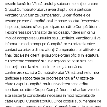
testele lucrărilor Vânzătorului și subcontractanților la care
Grupul Cumpărătorului va avea dreptul de a participa.
Vânzătorul va furniza Cumpărătorului certificatele de
testare pe care Cumpărătorul le poate solicita. Respectiva
inspecție, testare și/sau participare de către Cumpărător nu
îl exonerează pe Vânzător de nicio răspundere și nici nu
implică acceptarea Bunurilor sau Lucrărilor. Vânzătorul îl va
informa în mod prompt pe Cumpărător cu privire la orice
contact cu oricare dintre clienții Cumparatorului, utilizatorul
final (dacă este diferit) și/sau orice organ oficial în legătură
cu prezenta comandă și nu va acționa pe baza niciunei
instrucțiuni de la niciunul dintre aceștia decât cu
confirmarea scrisă a Cumpărătorului. Vânzătorul va furniza
graficele și rapoartele de progres pentru a fi utilizate de
către Grupul Cumpărătorului în vederea accelerării
solicitate de către Grupul Cumpărătorului și va furniza orice
altă asistență considerată necesară în mod rezonabil de
către Grupul Cumpărătorului. Orice costuri suplimentare de