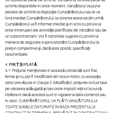
furnizarea de piese de schimb. Vânzătorul va avea piese de
schimb disponibile în orice moment. Vânzătorul va pune
piesele de schimb la dispoziția Cumpărătorului sau le va
livra imediat Cumpărătorului, la cererea acestuia din urmă.
Cumpărătorul va fi informat imediat și în scris cu privire la
orice întreruperi ale activității planificate de Vânzător sau de
un subcontractant. Vor fi transmise sugestii cu privire la
maniera de asigurare a aprovizionării Cumpărătorului la
prețuri competitive și, dacă este posibil, specificații
neschimbate.
4.
PREȚ ȘI PLATĂ
4.1. Prețurile menționate în această comandă sunt fixe,
ferme și nu pot fi modificate din niciun motiv, cu excepția
celor prevăzute în Clauza 2 (Modificări); prețurile includ taxa
pe valoarea adăugată și/sau orice impozit reținut la sursă,
indiferent dacă acestea sunt în vigoare la data comenzii sau
în viitor. CUMPĂRĂTORUL VA PLĂTI VÂNZĂTORULUI
TOATE SUMELE DATORATE ÎN BAZA PREZENTULUI