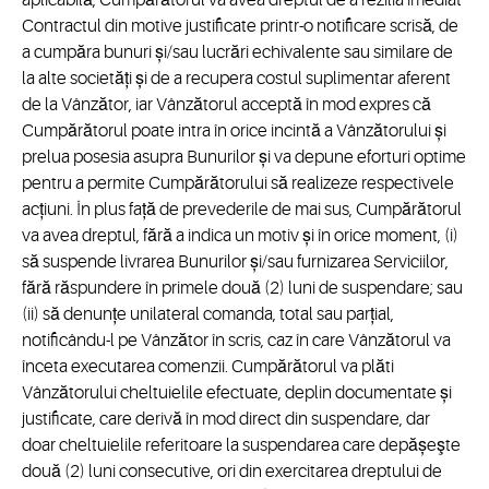
aplicabilă, Cumpărătorul va avea dreptul de a rezilia imediat
Contractul din motive justificate printr-o notificare scrisă, de
a cumpăra bunuri și/sau lucrări echivalente sau similare de
la alte societăți și de a recupera costul suplimentar aferent
de la Vânzător, iar Vânzătorul acceptă în mod expres că
Cumpărătorul poate intra în orice incintă a Vânzătorului și
prelua posesia asupra Bunurilor și va depune eforturi optime
pentru a permite Cumpărătorului să realizeze respectivele
acțiuni. În plus față de prevederile de mai sus, Cumpărătorul
va avea dreptul, fără a indica un motiv și în orice moment, (i)
să suspende livrarea Bunurilor și/sau furnizarea Serviciilor,
fără răspundere în primele două (2) luni de suspendare; sau
(ii) să denunțe unilateral comanda, total sau parțial,
notificându-l pe Vânzător în scris, caz în care Vânzătorul va
înceta executarea comenzii. Cumpărătorul va plăti
Vânzătorului cheltuielile efectuate, deplin documentate și
justificate, care derivă în mod direct din suspendare, dar
doar cheltuielile referitoare la suspendarea care depășeşte
două (2) luni consecutive, ori din exercitarea dreptului de