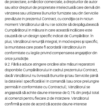
de proiectare, a mărcilor comerciale, a drepturilor de autor
sau altor drepturi de proprietate intelectuală care derivă din
vânzarea sau utilizarea Bunurilor furnizate sau din Serviciile
prevăzute în prezentul Contract, cu condiţia ca în niciun
moment Vânzătorului să nu i se solicite să despăgubească
Cumpărătorul în măsura în care această încălcare este
cauzată de un design specific indicat de Cumpărător. În
plus, Vânzătorul renunță integral, în mod expres și specific,
la imunitatea care poate fi acordată Vânzătorului în
conformitate cu legile privind compensarea angajaților din
orice jurisdicție.
9.2. Fără a aduce atingere oricărei alte măsuri reparatorii
disponibile Cumpărătorului în cadrul prezentului Contract,
dacă Vânzătorul nu livrează Bunurile și/sau Serviciile până
la data(ele) specificată(e) în comandă (sau orice prelungire
permisă în conformitate cu Contractul), Vânzătorul se
angajează să achite daune-interese de 0,1% din prețul total
al comenzii pentru fiecare zi de întârziere. Vânzătorul
confirmă și este de acord că aceste daune-interese