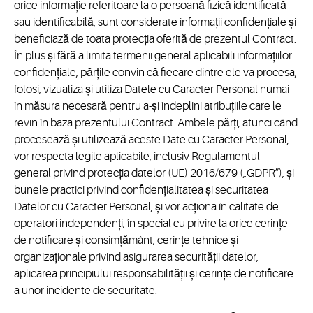
orice informație referitoare la o persoană fizică identificată
sau identificabilă, sunt considerate informații confidențiale și
beneficiază de toata protecția oferită de prezentul Contract.
În plus și fără a limita termenii general aplicabili informațiilor
confidențiale, părțile convin că fiecare dintre ele va procesa,
folosi, vizualiza și utiliza Datele cu Caracter Personal numai
în măsura necesară pentru a-și îndeplini atribuțiile care le
revin în baza prezentului Contract. Ambele părți, atunci când
procesează și utilizează aceste Date cu Caracter Personal,
vor respecta legile aplicabile, inclusiv Regulamentul
general privind protecția datelor (UE) 2016/679 („GDPR”), și
bunele practici privind confidențialitatea și securitatea
Datelor cu Caracter Personal, și vor acționa în calitate de
operatori independenți, în special cu privire la orice cerințe
de notificare și consimțământ, cerințe tehnice și
organizaționale privind asigurarea securității datelor,
aplicarea principiului responsabilității și cerințe de notificare
a unor incidente de securitate.