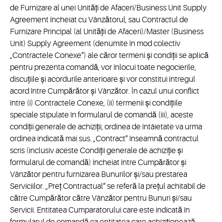
de Furnizare al unei Unități de Afaceri/Business Unit Supply
Agreement încheiat cu Vânzătorul, sau Contractul de
Furnizare Principal (al Unității de Afaceri)/Master (Business
Unit) Supply Agreement (denumite în mod colectiv
„Contractele Conexe”) ale căror termeni și condiții se aplică
pentru prezenta comandă, vor înlocui toate negocierile,
discuțiile și acordurile anterioare și vor constitui întregul
acord între Cumpărător și Vânzător. În cazul unui conflict
între (i) Contractele Conexe, (ii) termenii și condițiile
speciale stipulate în formularul de comandă (iii), aceste
condiții generale de achiziții, ordinea de întâietate va urma
ordinea indicată mai sus. „Contract” înseamnă contractul
scris (inclusiv aceste Condiții generale de achiziție și
formularul de comandă) încheiat între Cumpărător și
Vânzător pentru furnizarea Bunurilor și/sau prestarea
Serviciilor. „Preț Contractual” se referă la prețul achitabil de
către Cumpărător către Vânzător pentru Bunuri și/sau
Servicii. Entitatea Cumparatorului care este indicată în