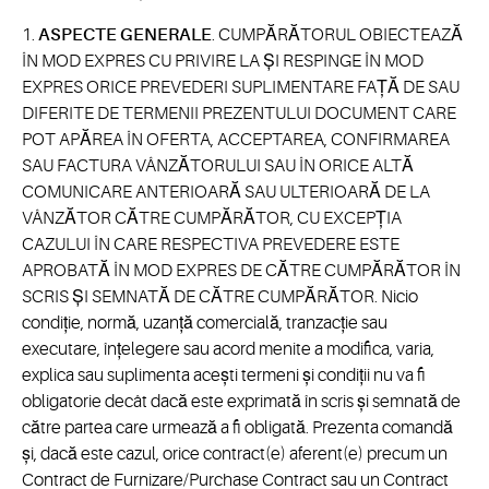
1.
ASPECTE GENERALE
. CUMPĂRĂTORUL OBIECTEAZĂ
ÎN MOD EXPRES CU PRIVIRE LA ȘI RESPINGE ÎN MOD
EXPRES ORICE PREVEDERI SUPLIMENTARE FAȚĂ DE SAU
DIFERITE DE TERMENII PREZENTULUI DOCUMENT CARE
POT APĂREA ÎN OFERTA, ACCEPTAREA, CONFIRMAREA
SAU FACTURA VÂNZĂTORULUI SAU ÎN ORICE ALTĂ
COMUNICARE ANTERIOARĂ SAU ULTERIOARĂ DE LA
VÂNZĂTOR CĂTRE CUMPĂRĂTOR, CU EXCEPȚIA
CAZULUI ÎN CARE RESPECTIVA PREVEDERE ESTE
APROBATĂ ÎN MOD EXPRES DE CĂTRE CUMPĂRĂTOR ÎN
SCRIS ȘI SEMNATĂ DE CĂTRE CUMPĂRĂTOR. Nicio
condiție, normă, uzanță comercială, tranzacție sau
executare, înțelegere sau acord menite a modifica, varia,
explica sau suplimenta acești termeni și condiții nu va fi
obligatorie decât dacă este exprimată în scris și semnată de
către partea care urmează a fi obligată. Prezenta comandă
și, dacă este cazul, orice contract(e) aferent(e) precum un
Contract de Furnizare/Purchase Contract sau un Contract