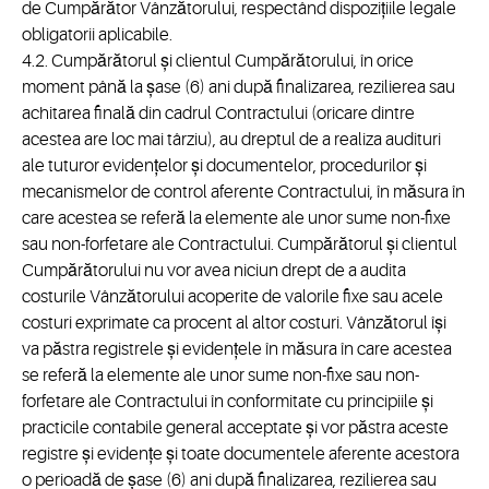
de Cumpărător Vânzătorului, respectând dispozițiile legale
obligatorii aplicabile.
4.2. Cumpărătorul și clientul Cumpărătorului, în orice
moment până la șase (6) ani după finalizarea, rezilierea sau
achitarea finală din cadrul Contractului (oricare dintre
acestea are loc mai târziu), au dreptul de a realiza audituri
ale tuturor evidențelor și documentelor, procedurilor și
mecanismelor de control aferente Contractului, în măsura în
care acestea se referă la elemente ale unor sume non-fixe
sau non-forfetare ale Contractului. Cumpărătorul și clientul
Cumpărătorului nu vor avea niciun drept de a audita
costurile Vânzătorului acoperite de valorile fixe sau acele
costuri exprimate ca procent al altor costuri. Vânzătorul își
va păstra registrele și evidențele în măsura în care acestea
se referă la elemente ale unor sume non-fixe sau non-
forfetare ale Contractului în conformitate cu principiile și
practicile contabile general acceptate și vor păstra aceste
registre și evidențe și toate documentele aferente acestora
o perioadă de șase (6) ani după finalizarea, rezilierea sau