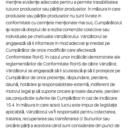
menține evidențe adecvate pentru a permite trasabilitatea
tuturor produselor sau părților produselor. În măsura în care
produsele sau părțile produselor nu sunt livrate în
conformitate cu cerințele menționate mai sus, Cumpărătorul
își rezervă dreptul de a rezilia comenzile colective sau
individuale pe cheltuiala Vânzătorului. Vânzătorul se
angajează să îl informeze în mod adecvat și imediat pe
Cumpărător de orice modificări care afectează
Conformitate RoHS. În cazul unor încălcări demonstrate ale
reglementărilor de Conformitate RoHS de către Vânzător,
Vânzătorul se angajează să îl scutească și să îl protejeze pe
Cumpărător de orice pretenție, răspundere, pierdere,
daună, hotărâre și responsabilitate externă, indiferent de
motivul legal și să suporte oricare și toate daunele, pierderi
sau prejudiciile suferite de Cumpărător în caz de încălcare.
15.4. În măsura în care acest lucru este impus de legislația
aplicabilă, Vânzătorul va fi responsabil pentru colectarea,
tratarea, recuperarea sau transferarea (i) Bunurilor sau
oricărei părți a acestora când sunt considerate din punct de