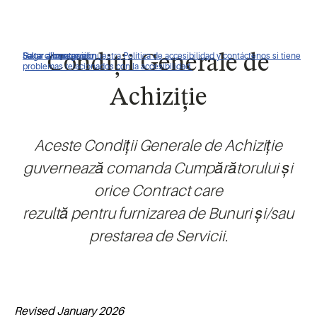
Haga clic para ver nuestra Política de accesibilidad y contáctenos si tiene
Saltar a navegación
Saltar al contenido
Saltar a buscar
Condiții Generale de
problemas relacionados con la accesibilidad.
Achiziție
Aceste Condiții Generale de Achiziție
guvernează comanda Cumpărătorului și
orice Contract care
rezultă pentru furnizarea de Bunuri și/sau
prestarea de Servicii.
Revised January 2026