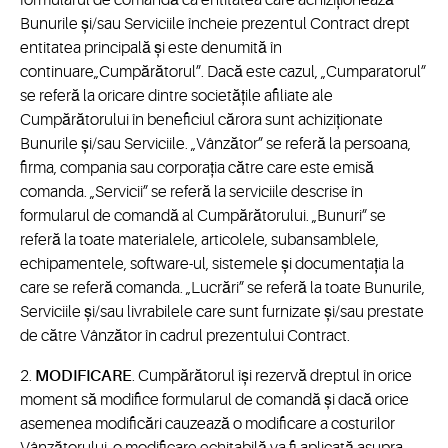
formularul de comandă ca entitatea care achiziționează
Bunurile și/sau Serviciile încheie prezentul Contract drept
entitatea principală și este denumită în
continuare„Cumpărătorul”. Dacă este cazul, „Cumparatorul”
se referă la oricare dintre societățile afiliate ale
Cumpărătorului în beneficiul cărora sunt achiziționate
Bunurile și/sau Serviciile. „Vânzător” se referă la persoana,
firma, compania sau corporația către care este emisă
comanda. „Servicii” se referă la serviciile descrise în
formularul de comandă al Cumpărătorului. „Bunuri” se
referă la toate materialele, articolele, subansamblele,
echipamentele, software-ul, sistemele și documentația la
care se referă comanda. „Lucrări” se referă la toate Bunurile,
Serviciile și/sau livrabilele care sunt furnizate și/sau prestate
de către Vânzător în cadrul prezentului Contract.
2.
MODIFICARE
. Cumpărătorul își rezervă dreptul în orice
moment să modifice formularul de comandă și dacă orice
asemenea modificări cauzează o modificare a costurilor