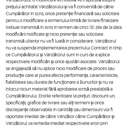
Vânzătorului, o modificare echitabilă va fi aplicată asupra
prețului achitabil Vânzătorului și va fi convenită de către
Cumpărător în scris; orice pretenție financiară sau solicitare
pentru o modificare a termenului-limită de livrare/finalizare
trebuie transmisă în scris în termen de cinci (5) zile de la data
modificării notificate și nicio pretenție sau solicitare
transmisă ulterior nu va fi luată în considerare. Vânzătorul
nu va suspenda implementarea prezentului Contract în timp
ce Cumpărătorul și Vânzătorul sunt în curs de a aplica
respectivele modificări și orice ajustări asociate. Vânzătorul
se angajează să nu aplice nicio modificare de proces sau
producție care ar putea afecta performanța, caracteristicile,
fiabilitatea sau durata de funcționare a Bunurilor și nu va
înlocui niciun material fără aprobarea scrisă prealabilă a
Cumpărătorului. Erorile referitoare la prețuri, discount-uri,
specificații, grafice de livrare sau alți termeni și orice
discrepanțe observabile în cantități sau dimensiuni vor fi
raportate imediat de către Vânzător către Cumpărător și
Vânzătorul va remedia imediat respectivele erori prin