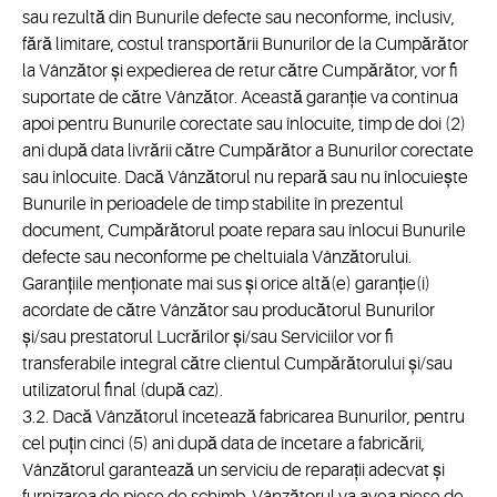
sau rezultă din Bunurile defecte sau neconforme, inclusiv,
fără limitare, costul transportării Bunurilor de la Cumpărător
la Vânzător și expedierea de retur către Cumpărător, vor fi
suportate de către Vânzător. Această garanție va continua
apoi pentru Bunurile corectate sau înlocuite, timp de doi (2)
ani după data livrării către Cumpărător a Bunurilor corectate
sau înlocuite. Dacă Vânzătorul nu repară sau nu înlocuiește
Bunurile în perioadele de timp stabilite în prezentul
document, Cumpărătorul poate repara sau înlocui Bunurile
defecte sau neconforme pe cheltuiala Vânzătorului.
Garanțiile menționate mai sus și orice altă(e) garanție(i)
acordate de către Vânzător sau producătorul Bunurilor
și/sau prestatorul Lucrărilor și/sau Serviciilor vor fi
transferabile integral către clientul Cumpărătorului și/sau
utilizatorul final (după caz).
3.2. Dacă Vânzătorul încetează fabricarea Bunurilor, pentru
cel puțin cinci (5) ani după data de încetare a fabricării,
Vânzătorul garantează un serviciu de reparații adecvat și