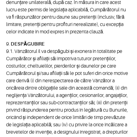
denunțare unilaterală, după caz. În măsura în care acest
lucru este permis de legislația aplicabilă, Cumpărătorul nu
va fi răspunzător pentru daune sau pretenții (inclusiv, fără
limitare, pretenții pentru profituri nerealizate), cu excepția
celor indicate în mod expres în prezenta clauză.
9.
DESPĂGUBIRE
9.1. Vânzătorul îl va despăgubi și exonera în totalitate pe
Cumpărător și afiliații săi împotriva tuturor pretențiilor,
costurilor, cheltuielilor, pierderilor și daunelor pe care
Cumpărătorul și/sau afiliații săi le pot suferi din orice motive
care derivă (i) din nerespectarea de către Vânzător a
oricăreia dintre obligațiile sale din această comandă; (ii) din
neglijența Vânzătorului, a agenților, cesionarilor, angajaților,
reprezentanților sau sub-contractanților săi; (iii) din pretenții
privind răspunderea pentru produs în legătură cu Bunurile,
oricând și independent de orice limitări de timp prevăzute
de legislația aplicabilă; sau (iv) cu privire la orice încălcare a
brevetelor de invenție, a designului înregistrat, a drepturilor