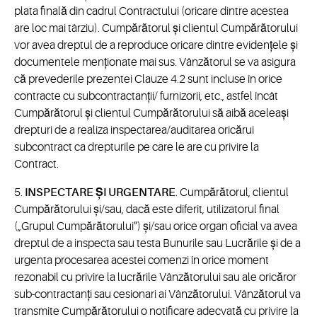
plata finală din cadrul Contractului (oricare dintre acestea
are loc mai târziu). Cumpărătorul și clientul Cumpărătorului
vor avea dreptul de a reproduce oricare dintre evidențele și
documentele menționate mai sus. Vânzătorul se va asigura
că prevederile prezentei Clauze 4.2 sunt incluse în orice
contracte cu subcontractanții/ furnizorii, etc., astfel încât
Cumpărătorul și clientul Cumpărătorului să aibă aceleași
drepturi de a realiza inspectarea/auditarea oricărui
subcontract ca drepturile pe care le are cu privire la
Contract.
5.
INSPECTARE ȘI URGENTARE
. Cumpărătorul, clientul
Cumpărătorului și/sau, dacă este diferit, utilizatorul final
(„Grupul Cumpărătorului”) și/sau orice organ oficial va avea
dreptul de a inspecta sau testa Bunurile sau Lucrările și de a
urgenta procesarea acestei comenzi în orice moment
rezonabil cu privire la lucrările Vânzătorului sau ale oricăror
sub-contractanți sau cesionari ai Vânzătorului. Vânzătorul va
transmite Cumpărătorului o notificare adecvată cu privire la