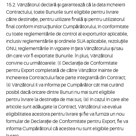
15.2. Vânzătorul declară și garantează că la data încheierii
Contractului, toate Bunurile sunt eligibile pentru livrare
către destinație, pentru utilizare finală și pentru utilizatorul
final conform instrucțiunilor Cumpărătorului, în conformitate
cu toate reglementările de control al exporturilor aplicabile,
inclusiv reglementările și ordinele SUA aplicabile, rezoluțiile
ONU, reglementările în vigoare în țara Vânzătorului și/sau
din care vor fi exportate Bunurile. În plus, Vânzătorul
convine cu următoarele: (i) Declarația de Conformitate
pentru Export completată de către Vânzător înainte de
încheierea Contractului face parte integrantă din Contract;
(ii) Vânzătorul îl va informa pe Cumpărător cât mai curând
posibil dacă oricare dintre Bunuri nu mai sunt eligibile
pentru livrare la destinația de mai sus; (iii) în cazul în care alte
articole sunt adăugate la Contract, Vânzătorul va evalua
eligibilitatea acestora pentru livrare și fie va furniza un nou
formular de Declarație de Conformitate pentru Export, fie va
informa Cumpărătorul că acestea nu sunt eligibile pentru