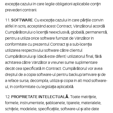
excepția cazului în care legile obligatorii aplicabile conţin
prevederi contrarii.
11.
SOFTWARE
. Cu excepția cazului în care părțile convin
altfel în scris, acceptând acest Contract, Vânzătorul acordă
Cumpărătorului o licență neexclusivă, globală, permanentă,
pentru a utiliza orice software furnizat de Vânzător în
conformitate cu prezentul Contract și a sub-licenția
utilizarea respectivului software către clientul
Cumpărătorului și (dacă este diferit) utilizatorul final, fără
achitarea către Vânzător a vreunei sume suplimentare
decât cea specificată în Contract. Cumpărătorul vor avea
dreptul de a copia software-ul pentru backup/arhivare și de
a reface sursa, decompila, utiliza și copia în alt mod software-
ul, în conformitate cu legislația aplicabilă.
12.
PROPRIETATE INTELECTUALĂ.
Toate matrițele,
formele, instrumentele, șabloanele, tiparele, materialele,
schițele, modelele, specificațiile, software-ul și alte date