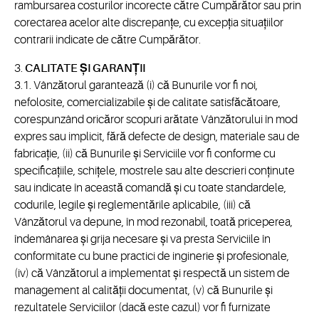
rambursarea costurilor incorecte către Cumpărător sau prin
corectarea acelor alte discrepanțe, cu excepția situațiilor
contrarii indicate de către Cumpărător.
3.
CALITATE ȘI GARANȚII
3.1. Vânzătorul garantează (i) că Bunurile vor fi noi,
nefolosite, comercializabile și de calitate satisfăcătoare,
corespunzând oricăror scopuri arătate Vânzătorului în mod
expres sau implicit, fără defecte de design, materiale sau de
fabricație, (ii) că Bunurile și Serviciile vor fi conforme cu
specificațiile, schițele, mostrele sau alte descrieri conținute
sau indicate în această comandă și cu toate standardele,
codurile, legile și reglementările aplicabile, (iii) că
Vânzătorul va depune, în mod rezonabil, toată priceperea,
îndemânarea și grija necesare și va presta Serviciile în
conformitate cu bune practici de inginerie și profesionale,
(iv) că Vânzătorul a implementat și respectă un sistem de
management al calității documentat, (v) că Bunurile și
rezultatele Serviciilor (dacă este cazul) vor fi furnizate