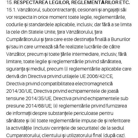
15.
RESPECTAREA LEGILOR, REGLEMENTĂRILOR ETC.
15.1. Vânzătorul, subcontractanții, cesionarii și angajații săi
vor respecta în orice moment toate legile, reglementările,
codurile și standardele aplicabile, inclusiv, dar fără a se limita
la cele din Statele Unite, țara Vânzătorului, țara
Cumpărătorului și țara care este destinația finală a Bunurilor
și/sau în care urmează să fie realizate lucrările de către
Vânzător, precum și toate țările intermediare, inclusiv, fără
limitare, toate legile și reglementările privind sănătatea,
siguranța și mediul, precum (i) reglementările aplicabile care
derivă din Directiva privind utilajele UE 2006/42/CE,
Directiva privind compatibilitatea electromagnetică
2014/30/UE, Directiva privind echipamentele de joasă
tensiune 2014/35/UE, Directiva privind echipamentele sub
presiune 2014/68/UE; (ii) reglementările privind furnizarea
de informații despre substanțele periculoase pentru
sănătate și (iii) toate reglementările impuse de și referitoare
la activitățile (inclusiv cerințele de securitate) de la sediul
Cumparatoruilui, clientului și utilizatorului final (după caz).