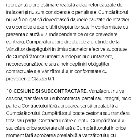
reprezintă o pre-estimare realistă a daunelor cauzate de
întârzieri și nu sunt considerate o penalitate. Cumpărătorul
nu va fi obligat să dovedească daunele cauzate de întârzieri
ca o condiție a exercitării drepturilor sale în conformitate cu
prezenta clauză 9.2. Independent de orice prevedere
contrară, Cumpărătorul are dreptul de a pretinde de la
Vânzător despăgubiri în limita daunelor efective suportate
de Cumpărător ca urmare a îndeplinirii cu întârziere,
necorespunzătoare sau a neîndeplinirii obligațiilor
contractuale ale Vânzătorului, în conformitate cu
prevederile Clauzei 9.1.
10.
CESIUNE ȘI SUBCONTRACTARE.
Vânzătorul nu va
cesiona, transfera sau subcontracta, parțial sau integral, nicio
parte a Contractului fără aprobarea scrisă prealabilă a
Cumpărătorului. Cumpărătorul poate cesiona sau transfera
total sau parțial Contractul către clientul Cumpărătorului
sau către orice societate afiliată a Cumpărătorului în orice
moment fără aprobarea prealabilă a Vânzătorului, cu