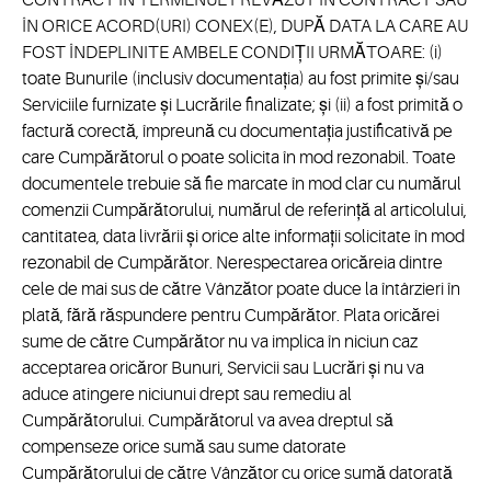
CONTRACT ÎN TERMENUL PREVĂZUT ÎN CONTRACT SAU
ÎN ORICE ACORD(URI) CONEX(E), DUPĂ DATA LA CARE AU
FOST ÎNDEPLINITE AMBELE CONDIȚII URMĂTOARE: (i)
toate Bunurile (inclusiv documentația) au fost primite și/sau
Serviciile furnizate și Lucrările finalizate; și (ii) a fost primită o
factură corectă, împreună cu documentația justificativă pe
care Cumpărătorul o poate solicita în mod rezonabil. Toate
documentele trebuie să fie marcate în mod clar cu numărul
comenzii Cumpărătorului, numărul de referință al articolului,
cantitatea, data livrării și orice alte informații solicitate în mod
rezonabil de Cumpărător. Nerespectarea oricăreia dintre
cele de mai sus de către Vânzător poate duce la întârzieri în
plată, fără răspundere pentru Cumpărător. Plata oricărei
sume de către Cumpărător nu va implica în niciun caz
acceptarea oricăror Bunuri, Servicii sau Lucrări și nu va
aduce atingere niciunui drept sau remediu al
Cumpărătorului. Cumpărătorul va avea dreptul să
compenseze orice sumă sau sume datorate
Cumpărătorului de către Vânzător cu orice sumă datorată