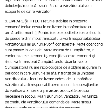
urgentare suportate de Grupul Cumpărătorului în baza unei
deficiențe/ rectificări sau întârzieri a Vânzătorului vor fi
acoperite de către Vânzător.
6.
LIVRARE ȘI TITLU
. Prețurile stabilite în prezenta
comandă includ costurile de livrare în conformitate cu
următorii termeni: (i) Pentru toate expedierile, toate riscurile
de pierdere din timpul transportului vor fi responsabilitatea
Vânzătorului, iar Bunurile vor fi considerate livrate doar când
sunt primite la locul de livrare indicat de Cumpărător, în
conformitate cu termenii și condițiile acestei comenzi, și
riscul va fi transferat Cumpărătorului doar la livrare.
Cumpărătorul nu are nicio obligație de a obține asigurare în
perioada în care Bunurile se află în tranzit de la unitatea
Vânzătorului la locul de livrare indicat de Cumpărător.
Vânzătorul va fi responsabil pentru costurile operațiunilor
de verificare, ambalare și marcare adecvată care sunt
necesare în scopul livrării Bunurilor. Vânzătorul va furniza,
pe cheltuiala Vânzătorului, comanda de livrare și/sau