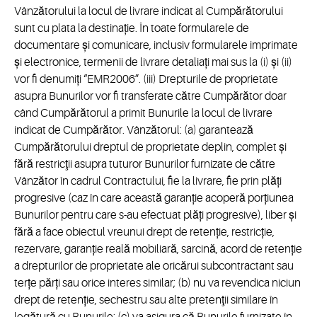
Vânzătorului la locul de livrare indicat al Cumpărătorului
sunt cu plata la destinație. În toate formularele de
documentare și comunicare, inclusiv formularele imprimate
și electronice, termenii de livrare detaliați mai sus la (i) și (ii)
vor fi denumiți “EMR2006”. (iii) Drepturile de proprietate
asupra Bunurilor vor fi transferate către Cumpărător doar
când Cumpărătorul a primit Bunurile la locul de livrare
indicat de Cumpărător. Vânzătorul: (a) garantează
Cumpărătorului dreptul de proprietate deplin, complet și
fără restricţii asupra tuturor Bunurilor furnizate de către
Vânzător în cadrul Contractului, fie la livrare, fie prin plăți
progresive (caz în care această garanție acoperă porțiunea
Bunurilor pentru care s-au efectuat plăți progresive), liber și
fără a face obiectul vreunui drept de retenție, restricție,
rezervare, garanție reală mobiliară, sarcină, acord de retenție
a drepturilor de proprietate ale oricărui subcontractant sau
terțe părți sau orice interes similar; (b) nu va revendica niciun
drept de retenție, sechestru sau alte pretenţii similare în