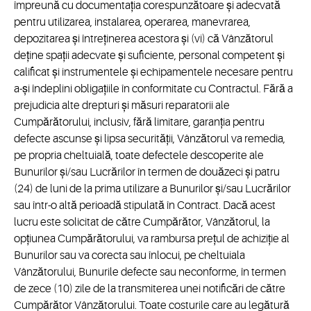
împreună cu documentația corespunzătoare și adecvată
pentru utilizarea, instalarea, operarea, manevrarea,
depozitarea și întreținerea acestora și (vi) că Vânzătorul
deține spații adecvate și suficiente, personal competent și
calificat și instrumentele și echipamentele necesare pentru
a-și îndeplini obligațiile în conformitate cu Contractul. Fără a
prejudicia alte drepturi și măsuri reparatorii ale
Cumpărătorului, inclusiv, fără limitare, garanția pentru
defecte ascunse și lipsa securității, Vânzătorul va remedia,
pe propria cheltuială, toate defectele descoperite ale
Bunurilor și/sau Lucrărilor în termen de douăzeci și patru
(24) de luni de la prima utilizare a Bunurilor și/sau Lucrărilor
sau într-o altă perioadă stipulată în Contract. Dacă acest
lucru este solicitat de către Cumpărător, Vânzătorul, la
opțiunea Cumpărătorului, va rambursa prețul de achiziție al
Bunurilor sau va corecta sau înlocui, pe cheltuiala
Vânzătorului, Bunurile defecte sau neconforme, în termen
de zece (10) zile de la transmiterea unei notificări de către
Cumpărător Vânzătorului. Toate costurile care au legătură