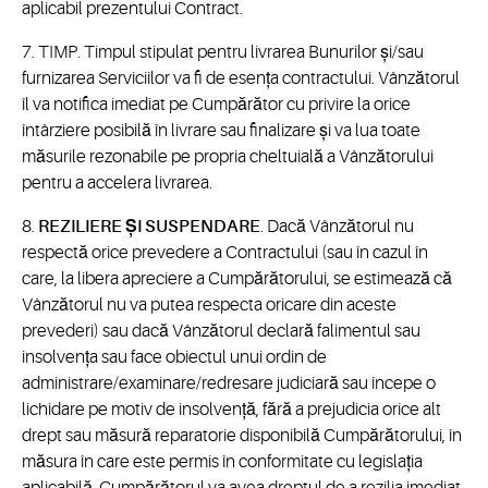
aplicabil prezentului Contract.
7. TIMP. Timpul stipulat pentru livrarea Bunurilor și/sau
furnizarea Serviciilor va fi de esența contractului. Vânzătorul
îl va notifica imediat pe Cumpărător cu privire la orice
întârziere posibilă în livrare sau finalizare și va lua toate
măsurile rezonabile pe propria cheltuială a Vânzătorului
pentru a accelera livrarea.
8.
REZILIERE ȘI SUSPENDARE
. Dacă Vânzătorul nu
respectă orice prevedere a Contractului (sau în cazul în
care, la libera apreciere a Cumpărătorului, se estimează că
Vânzătorul nu va putea respecta oricare din aceste
prevederi) sau dacă Vânzătorul declară falimentul sau
insolvența sau face obiectul unui ordin de
administrare/examinare/redresare judiciară sau începe o
lichidare pe motiv de insolvență, fără a prejudicia orice alt
drept sau măsură reparatorie disponibilă Cumpărătorului, în
măsura în care este permis în conformitate cu legislația