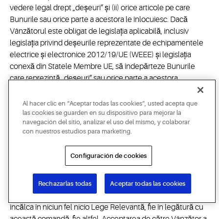
vedere legal drept „deșeuri” și (ii) orice articole pe care
Bunurile sau orice parte a acestora le înlocuiesc. Dacă
Vânzătorul este obligat de legislația aplicabilă, inclusiv
legislația privind deșeurile reprezentate de echipamentele
electrice și electronice 2012/19/UE (WEEE) și legislația
conexă din Statele Membre UE, să îndepărteze Bunurile
care reprezintă „deșeuri” sau orice parte a acestora,
Vânzătorul va înlătura acele Bunuri în întregime pe propria
cheltuială (inclusiv toate costurile de manevrare și
Al hacer clic en “Aceptar todas las cookies”, usted acepta que
transport).
las cookies se guarden en su dispositivo para mejorar la
navegación del sitio, analizar el uso del mismo, y colaborar
15.5. Vânzătorul va respecta toate legile aplicabile
con nuestros estudios para marketing.
anticorupție, pentru combaterea spălării banilor și
antiterorism, inclusiv, fără limitare, cele din Statele Unite, țara
Configuración de cookies
Vânzătorului, țara Cumpărătorului și țara care este destinația
finală a Bunurilor și/sau în care vor fi realizate Lucrările de
către Vânzător, precum și toate țările intermediare („Legile
Rechazarlas todas
Aceptar todas las cookies
Relevante”) și declară și garantează că nu a încălcat și nu va
încălca în niciun fel nicio Lege Relevantă, fie în legătură cu