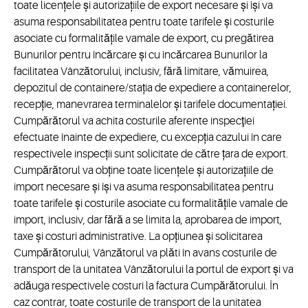
toate licențele și autorizațiile de export necesare și își va
asuma responsabilitatea pentru toate tarifele și costurile
asociate cu formalitățile vamale de export, cu pregătirea
Bunurilor pentru încărcare și cu încărcarea Bunurilor la
facilitatea Vânzătorului, inclusiv, fără limitare, vămuirea,
depozitul de containere/stația de expediere a containerelor,
recepție, manevrarea terminalelor și tarifele documentației.
Cumpărătorul va achita costurile aferente inspecţiei
efectuate înainte de expediere, cu excepția cazului în care
respectivele inspecții sunt solicitate de către țara de export.
Cumpărătorul va obține toate licențele și autorizațiile de
import necesare și își va asuma responsabilitatea pentru
toate tarifele și costurile asociate cu formalitățile vamale de
import, inclusiv, dar fără a se limita la, aprobarea de import,
taxe și costuri administrative. La opțiunea și solicitarea
Cumpărătorului, Vânzătorul va plăti în avans costurile de
transport de la unitatea Vânzătorului la portul de export și va
adăuga respectivele costuri la factura Cumpărătorului. În
caz contrar, toate costurile de transport de la unitatea