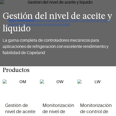
Gestión del nivel de aceite y
Haga clic para ver nuestra Política de accesibilidad y contáctenos si tiene
Saltar a navegación
Saltar al contenido
Saltar a buscar
problemas relacionados con la accesibilidad.
líquido
La gama completa de controladores mecánicos para
aplicaciones de refrigeración con excelente rendimiento y
fiabilidad de Copeland
Productos
Gestión de
Monitorización
Monitorización
nivel de aceite
de nivel de
de control de