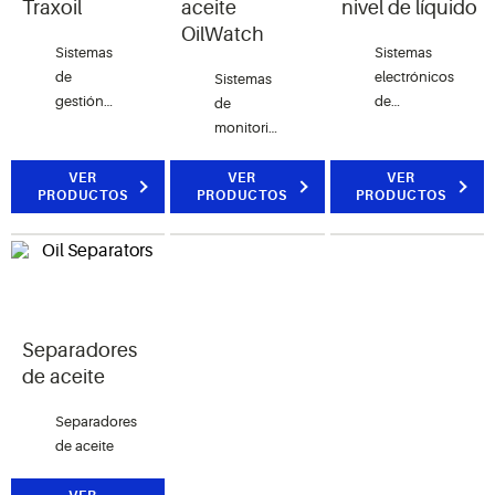
Traxoil
aceite
nivel de líquido
OilWatch
Sistemas
Sistemas
de
electrónicos
Sistemas
gestión
de
de
de nivel
monitorización
monitorización
de aceite
del nivel
de nivel
electrónico
de líquido
de aceite
VER
VER
VER
PRODUCTOS
PRODUCTOS
PRODUCTOS
electrónicos
Separadores
de aceite
Separadores
de aceite