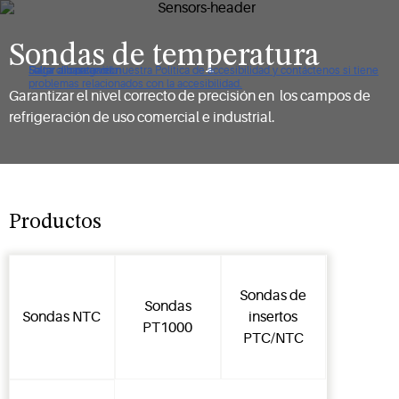
Sondas de temperatura
Haga clic para ver nuestra Política de accesibilidad y contáctenos si tiene
Saltar a navegación
Saltar al contenido
Saltar a buscar
problemas relacionados con la accesibilidad.
Garantizar el nivel correcto de precisión en los campos de
refrigeración de uso comercial e industrial.
Productos
Sondas de
Sondas
Sondas NTC
insertos
PT1000
PTC/NTC