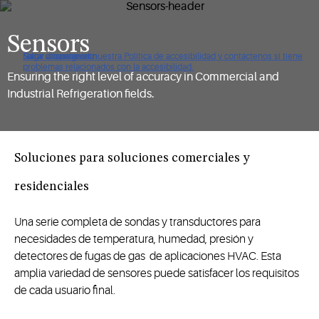
Sensors
Haga clic para ver nuestra Política de accesibilidad y contáctenos si tiene
Saltar a navegación
Saltar al contenido
Saltar a buscar
problemas relacionados con la accesibilidad.
Ensuring the right level of accuracy in Commercial and
Industrial Refrigeration fields.
Soluciones para soluciones comerciales y
residenciales
Una serie completa de sondas y transductores para
necesidades de temperatura, humedad, presión y
detectores de fugas de gas de aplicaciones HVAC. Esta
amplia variedad de sensores puede satisfacer los requisitos
de cada usuario final.