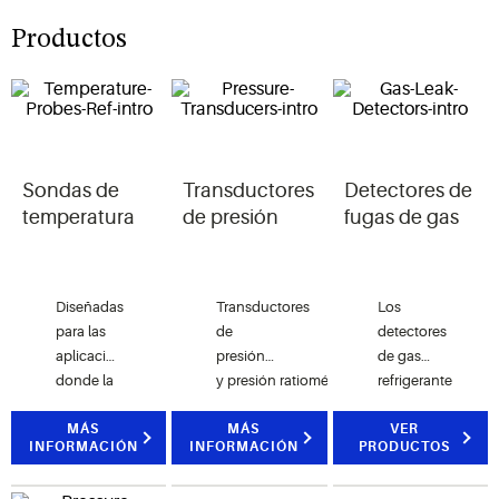
Productos
Sondas de
Transductores
Detectores de
temperatura
de presión
fugas de gas
Diseñadas
Transductores
Los
para las
de
detectores
aplicaciones
presión
de gas
donde la
y presión ratiométrica
refrigerante
alta
para
detectan
precisión
MÁS
aplicaciones
MÁS
fugas de
VER
INFORMACIÓN
INFORMACIÓN
PRODUCTOS
y el
HVAC
gas en
tiempo de
donde la
aplicaciones