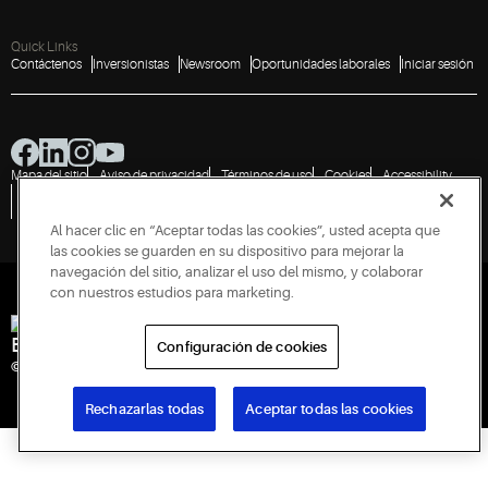
Quick Links
Contáctenos
Inversionistas
Newsroom
Oportunidades laborales
Iniciar sesión
Mapa del sitio
Aviso de privacidad
Términos de uso
Cookies
Accessibility
Política de divulgación de vulnerabilidades
Informe una vulnerabilidad
Solicitud de información pública
Al hacer clic en “Aceptar todas las cookies”, usted acepta que
las cookies se guarden en su dispositivo para mejorar la
navegación del sitio, analizar el uso del mismo, y colaborar
con nuestros estudios para marketing.
Engineered for Sustainability
Configuración de cookies
© 2026 Copeland LP. Todos los derechos reservados.
Rechazarlas todas
Aceptar todas las cookies