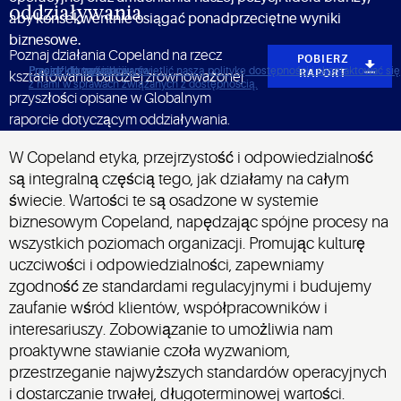
oddziaływania
aby konsekwentnie osiągać ponadprzeciętne wyniki
biznesowe.
Poznaj działania Copeland na rzecz
POBIERZ
Proszę kliknąć, aby wyświetlić naszą politykę dostępności i skontaktować się
Przejdź do nawigacji
Przejdź do treści
Przejdź do wyszukiwania
RAPORT
kształtowania bardziej zrównoważonej
z nami w sprawach związanych z dostępnością.
przyszłości opisane w Globalnym
raporcie dotyczącym oddziaływania.
W Copeland etyka, przejrzystość i odpowiedzialność
są integralną częścią tego, jak działamy na całym
świecie. Wartości te są osadzone w systemie
biznesowym Copeland, napędzając spójne procesy na
wszystkich poziomach organizacji. Promując kulturę
uczciwości i odpowiedzialności, zapewniamy
zgodność ze standardami regulacyjnymi i budujemy
zaufanie wśród klientów, współpracowników i
interesariuszy. Zobowiązanie to umożliwia nam
proaktywne stawianie czoła wyzwaniom,
przestrzeganie najwyższych standardów operacyjnych
i dostarczanie trwałej, długoterminowej wartości.