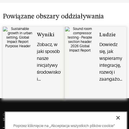
Powiązane obszary oddziaływania
Wyniki
Ludzie
Zobacz, w
Dowiedz
jaki sposób
się, jak
nasze
wspieramy
inicjatywy
integrację,
środowiskowe
rozwój i
i
zaangażowan
odpowiedzialne
w naszym
praktyki
globalnym
biznesowe
zespole.
wywierają
trwały
Quick Links
Skontaktuj się z nami
Inwestorzy
Newsroom
Praca
Zaloguj się
globalny
Poprzez kliknięcie na „Akceptacja wszystkich plików cookie”
wpływ.