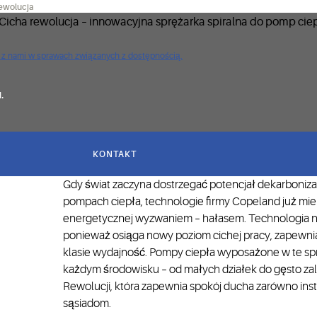
rewolucja
ię z nami w sprawach związanych z dostępnością.
.
KONTAKT
Gdy świat zaczyna dostrzegać potencjał dekarboniza
pompach ciepła, technologie firmy Copeland już mie
energetycznej wyzwaniem – hałasem. Technologia nas
ponieważ osiąga nowy poziom cichej pracy, zapewnia
klasie wydajność. Pompy ciepła wyposażone w te spr
każdym środowisku – od małych działek do gęsto zal
Rewolucji, która zapewnia spokój ducha zarówno insta
sąsiadom.