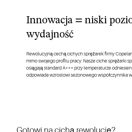
Innowacja = niski pozi
wydajność
Rewolucyjną cechą cichych sprężarek firmy Copelan
mimo swojego profilu pracy: Nasze ciche sprężarki 
osiągają standard A+++ przy temperaturze odniesien
odpowiada wzrostowi sezonowego współczynnika wy
Gotowi na cichą rewolucję?