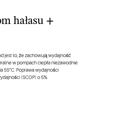
om hałasu +
d jest to, że zachowują wydajność
spiralne w pompach ciepła niezawodnie
ia 55°C. Poprawa wydajności
dajności (SCOP) o 5%.