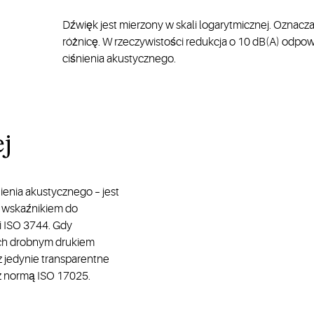
Dźwięk jest mierzony w skali logarytmicznej. Oznacza 
różnicę. W rzeczywistości redukcja o 10 dB(A) odp
ciśnienia akustycznego.
ej
ienia akustycznego – jest
i wskaźnikiem do
 ISO 3744. Gdy
ych drobnym drukiem
sz jedynie transparentne
z normą ISO 17025.