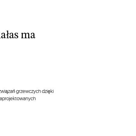
hałas ma
związań grzewczych dzięki
, zaprojektowanych