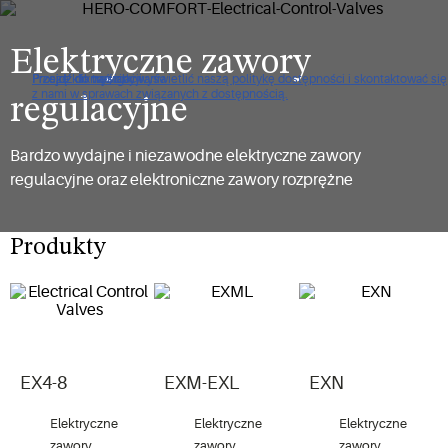
Elektryczne zawory
Proszę kliknąć, aby wyświetlić naszą politykę dostępności i skontaktować się
Przejdź do nawigacji
Przejdź do treści
Przejdź do wyszukiwania
z nami w sprawach związanych z dostępnością.
regulacyjne
Bardzo wydajne i niezawodne elektryczne zawory
regulacyjne oraz elektroniczne zawory rozprężne
Produkty
EX4-8
EXM-EXL
EXN
Elektryczne
Elektryczne
Elektryczne
zawory
zawory
zawory