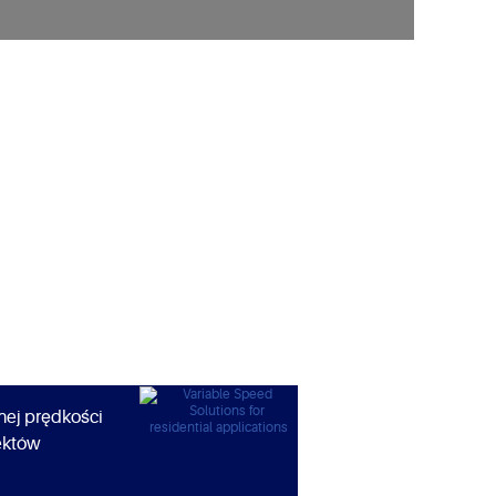
nej prędkości
ektów