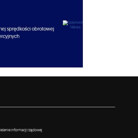
nej sprędkości obrotowej
rcyjnych
elenie informacji rządowej