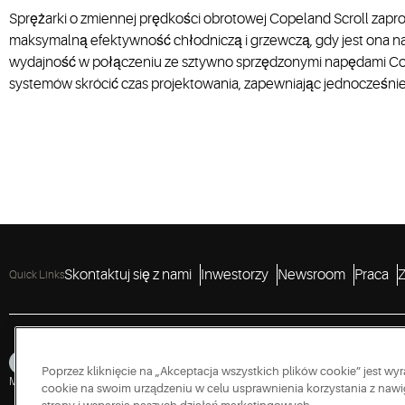
Sprężarki o zmiennej prędkości obrotowej Copeland Scroll zapr
maksymalną efektywność chłodniczą i grzewczą, gdy jest ona na
wydajność w połączeniu ze sztywno sprzędzonymi napędami C
systemów skrócić czas projektowania, zapewniając jednocześni
Skontaktuj się z nami
Inwestorzy
Newsroom
Praca
Z
Quick Links
Poprzez kliknięcie na „Akceptacja wszystkich plików cookie” jest 
Mapa serwisu
Prywatność
Warunki korzystania
Cookies
Accessibility
Polityk
cookie na swoim urządzeniu w celu usprawnienia korzystania z nawig