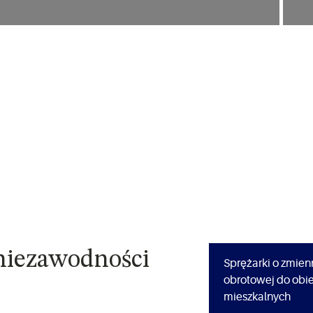
 niezawodności
Sprężarki o zmien
obrotowej do obi
mieszkalnych