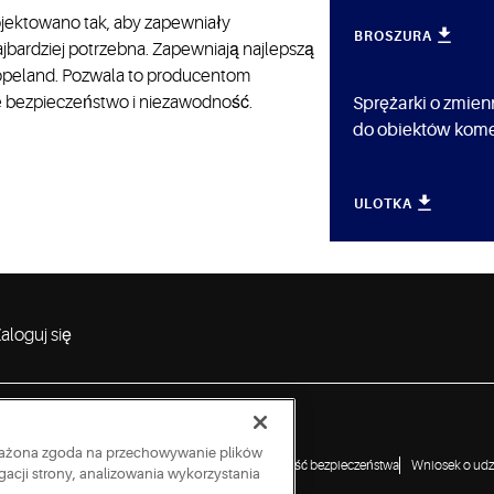
ojektowano tak, aby zapewniały
BROSZURA
jbardziej potrzebna. Zapewniają najlepszą
opeland. Pozwala to producentom
e bezpieczeństwo i niezawodność.
Sprężarki o zmien
do obiektów kome
ULOTKA
aloguj się
wyrażona zgoda na przechowywanie plików
a ujawniania luk w zabezpieczeniach
Zgłoś podatność bezpieczeństwa
Wniosek o udzi
acji strony, analizowania wykorzystania