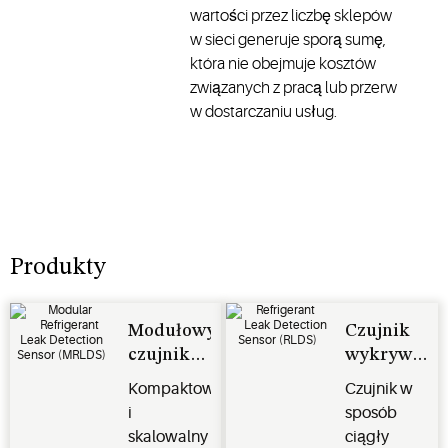
wartości przez liczbę sklepów
w sieci generuje sporą sumę,
która nie obejmuje kosztów
związanych z pracą lub przerw
w dostarczaniu usług.
Produkty
Modułowy
Czujnik
czujnik
wykrywani
wykrywania
wycieku
Kompaktowy
Czujnik w
wycieku
czynnika
i
sposób
czynnika
chłodniczeg
skalowalny
ciągły