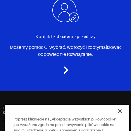
bezzapachowego
CO2.
Kontakt z działem sprzedaży
Możemy pomóc Ci wybrać, wdrożyć i zoptymalizować
odpowiednie rozwiązanie.
Quick Links
Skontaktuj się z nami
Inwestorzy
Newsroom
Praca
Zaloguj się
Poprzez kliknięcie na „Akceptacja wszystkich plików cookie”
jest wyrażona zgoda na przechowywanie plików cookie na
swoim urządzeniu w celu usprawnienia korzystania z