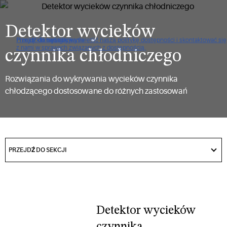
Detektor wycieków
Proszę kliknąć, aby wyświetlić naszą politykę dostępności i skontaktować się
Przejdź do nawigacji
Przejdź do treści
Przejdź do wyszukiwania
z nami w sprawach związanych z dostępnością.
czynnika chłodniczego
Rozwiązania do wykrywania wycieków czynnika
chłodzącego dostosowane do różnych zastosowań
got
to
PRZEJDŹ DO SEKCJI
section
Detektor wycieków