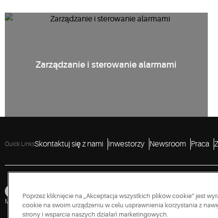
Zarządzanie i sterowanie alarmami
Skontaktuj się z nami
Inwestorzy
Newsroom
Praca
Z
Quick Links
Poprzez kliknięcie na „Akceptacja wszystkich plików cookie” jest 
Mapa serwisu
Prywatność
Warunki korzystania
Cookies
Accessibility
Polityk
cookie na swoim urządzeniu w celu usprawnienia korzystania z nawig
strony i wsparcia naszych działań marketingowych.