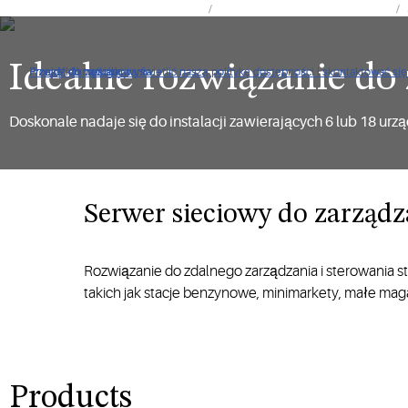
Produkty i rozwiązania firmy Copeland
Systemy sterowania i monitoringu
Idealne rozwiązanie do
Proszę kliknąć, aby wyświetlić naszą politykę dostępności i skontaktować s
Przejdź do nawigacji
Przejdź do treści
Przejdź do wyszukiwania
Doskonale nadaje się do instalacji zawierających 6 lub 18 u
Serwer sieciowy do zarządzani
Rozwiązanie do zdalnego zarządzania i sterowania st
takich jak stacje benzynowe, minimarkety, małe mag
Products