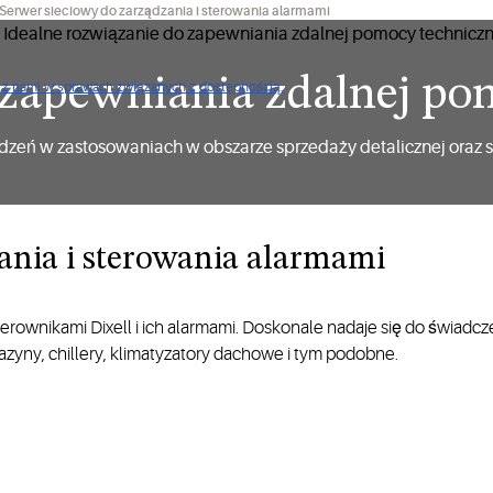
Serwer sieciowy do zarządzania i sterowania alarmami
 zapewniania zdalnej po
ię z nami w sprawach związanych z dostępnością.
rządzeń w zastosowaniach w obszarze sprzedaży detalicznej ora
a i sterowania alarmami ​​​​​​​
erownikami Dixell i ich alarmami. Doskonale nadaje się do świadc
azyny, chillery, klimatyzatory dachowe i tym podobne.