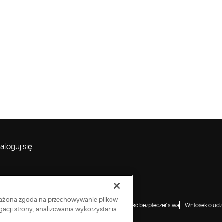
aloguj się
wyrażona zgoda na przechowywanie plików
a ujawniania luk w zabezpieczeniach
Zgłoś podatność bezpieczeństwa
Wniosek o udzi
acji strony, analizowania wykorzystania