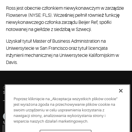
Ross jest obecnie członkiem niewykonawczym w zarządzie
Flowserve (NYSE: FLS). Wcześniej pełnił również funkcję
niewykonawczego członka zarządu Beijer Ref, spółki
notowanej na giełdzie z siedzibą w Szwecji.
Uzyskał tytuł Master of Business Administration na
Uniwersytecie w San Francisco oraz tytuł licencjata
inżynierii mechanicznej na Uniwersytecie Kalifornijskim w
Davis.
Quick Links
Skontaktuj się z nami
Inwestorzy
Newsroom
Praca
Zaloguj się
Poprzez kliknięcie na „Akceptacja wszystkich plików cookie”
jest wyrażona zgoda na przechowywanie plików cookie na
swoim urządzeniu w celu usprawnienia korzystania z
nawigacji strony, analizowania wykorzystania strony i
wsparcia naszych działań marketingowych.
Mapa serwisu
Prywatność
Warunki korzystania
Cookies
Accessibility
Polityka ujawniania luk w zabezpieczeniach
Zgłoś podatność bezpieczeństwa