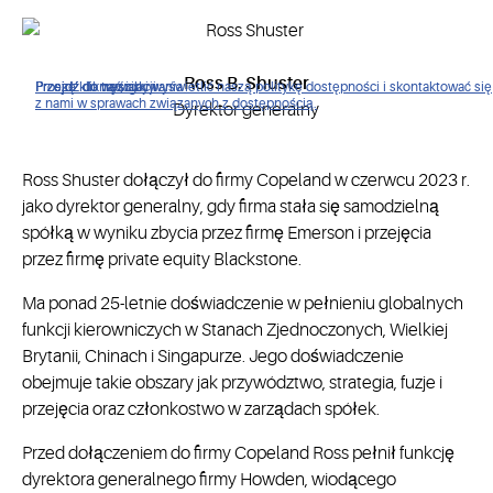
Ross B. Shuster
Proszę kliknąć, aby wyświetlić naszą politykę dostępności i skontaktować się
Przejdź do nawigacji
Przejdź do treści
Przejdź do wyszukiwania
z nami w sprawach związanych z dostępnością.
Dyrektor generalny
Ross Shuster dołączył do firmy Copeland w czerwcu 2023 r.
jako dyrektor generalny, gdy firma stała się samodzielną
spółką w wyniku zbycia przez firmę Emerson i przejęcia
przez firmę private equity Blackstone.
Ma ponad 25-letnie doświadczenie w pełnieniu globalnych
funkcji kierowniczych w Stanach Zjednoczonych, Wielkiej
Brytanii, Chinach i Singapurze. Jego doświadczenie
obejmuje takie obszary jak przywództwo, strategia, fuzje i
przejęcia oraz członkostwo w zarządach spółek.
Przed dołączeniem do firmy Copeland Ross pełnił funkcję
dyrektora generalnego firmy Howden, wiodącego