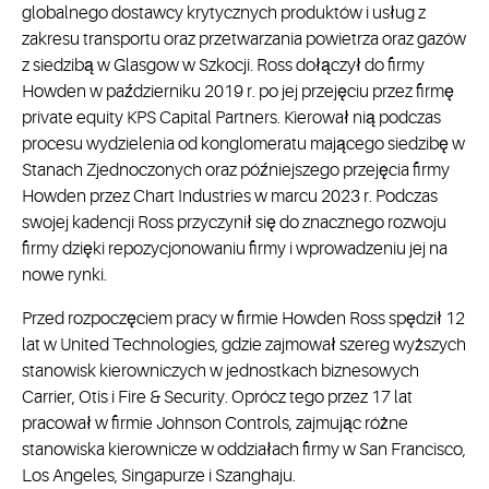
globalnego dostawcy krytycznych produktów i usług z
zakresu transportu oraz przetwarzania powietrza oraz gazów
z siedzibą w Glasgow w Szkocji. Ross dołączył do firmy
Howden w październiku 2019 r. po jej przejęciu przez firmę
private equity KPS Capital Partners. Kierował nią podczas
procesu wydzielenia od konglomeratu mającego siedzibę w
Stanach Zjednoczonych oraz późniejszego przejęcia firmy
Howden przez Chart Industries w marcu 2023 r. Podczas
swojej kadencji Ross przyczynił się do znacznego rozwoju
firmy dzięki repozycjonowaniu firmy i wprowadzeniu jej na
nowe rynki.
Przed rozpoczęciem pracy w firmie Howden Ross spędził 12
lat w United Technologies, gdzie zajmował szereg wyższych
stanowisk kierowniczych w jednostkach biznesowych
Carrier, Otis i Fire & Security. Oprócz tego przez 17 lat
pracował w firmie Johnson Controls, zajmując różne
stanowiska kierownicze w oddziałach firmy w San Francisco,
Los Angeles, Singapurze i Szanghaju.