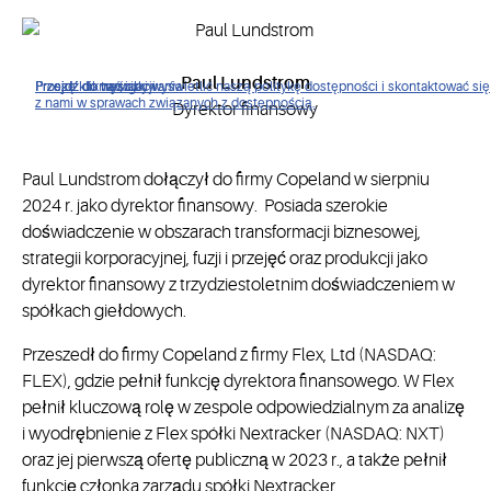
Paul Lundstrom
Proszę kliknąć, aby wyświetlić naszą politykę dostępności i skontaktować się
Przejdź do nawigacji
Przejdź do treści
Przejdź do wyszukiwania
z nami w sprawach związanych z dostępnością.
Dyrektor finansowy
Paul Lundstrom dołączył do firmy Copeland w sierpniu
2024 r. jako dyrektor finansowy. Posiada szerokie
doświadczenie w obszarach transformacji biznesowej,
strategii korporacyjnej, fuzji i przejęć oraz produkcji jako
dyrektor finansowy z trzydziestoletnim doświadczeniem w
spółkach giełdowych.
Przeszedł do firmy Copeland z firmy Flex, Ltd (NASDAQ:
FLEX), gdzie pełnił funkcję dyrektora finansowego. W Flex
pełnił kluczową rolę w zespole odpowiedzialnym za analizę
i wyodrębnienie z Flex spółki Nextracker (NASDAQ: NXT)
oraz jej pierwszą ofertę publiczną w 2023 r., a także pełnił
funkcję członka zarządu spółki Nextracker.