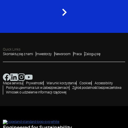
Quick Links
Skontaktuj się z nami
Inwestorzy
Newsroom
Praca
Zaloguj się
Mapa serwisu
Prywatność
Warunki korzystania
Cookies
Accessibility
Polityka ujawniania luk w zabezpieczeniach
Zgłoś podatność bezpieczeństwa
Wniosek o udzielenie informacji rządowej
Engineered for Sustainability