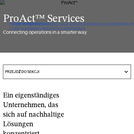
ProAct™ Services
Proszę kliknąć, aby wyświetlić naszą politykę dostępności i skontaktować się
Przejdź do nawigacji
Przejdź do treści
Przejdź do wyszukiwania
z nami w sprawach związanych z dostępnością.
Connecting operations in a smarter way
got
to
PRZEJDŹ DO SEKCJI
section
Ein eigenständiges
Unternehmen, das
sich auf nachhaltige
Lösungen