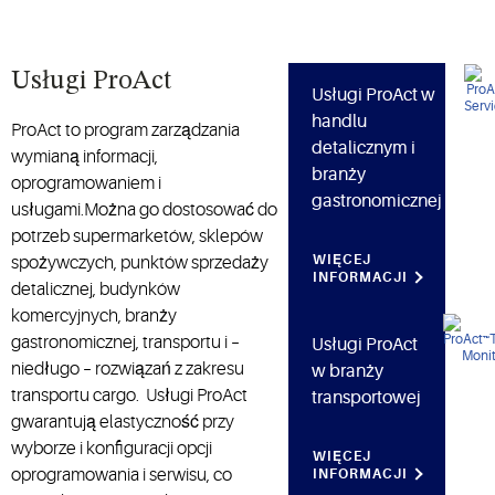
Usługi ProAct
Usługi ProAct w
handlu
ProAct to program zarządzania
detalicznym i
wymianą informacji,
branży
oprogramowaniem i
gastronomicznej
usługami.Można go dostosować do
potrzeb supermarketów, sklepów
WIĘCEJ
spożywczych, punktów sprzedaży
INFORMACJI
detalicznej, budynków
komercyjnych, branży
gastronomicznej, transportu i –
Usługi ProAct
niedługo – rozwiązań z zakresu
w branży
transportu cargo. Usługi ProAct
transportowej
gwarantują elastyczność przy
wyborze i konfiguracji opcji
WIĘCEJ
oprogramowania i serwisu, co
INFORMACJI