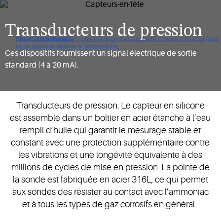
Transducteurs de pression
Cliquez pour consulter notre politique d'accessibilité et nous contacter pour
Passer à la navigation
Passer au contenu
Passer à la recherche
toute question relative à l'accessibilité.
Ces dispositifs fournissent un signal électrique de sortie
standard (4 à 20 mA).
Transducteurs de pression. Le capteur en silicone
est assemblé dans un boîtier en acier étanche à l’eau
rempli d’huile qui garantit le mesurage stable et
constant avec une protection supplémentaire contre
les vibrations et une longévité équivalente à des
millions de cycles de mise en pression. La pointe de
la sonde est fabriquée en acier 316L, ce qui permet
aux sondes des résister au contact avec l’ammoniac
et à tous les types de gaz corrosifs en général.