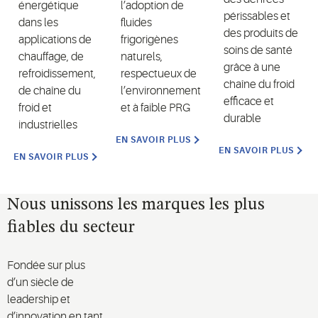
énergétique
l’adoption de
périssables et
dans les
fluides
des produits de
applications de
frigorigènes
soins de santé
chauffage, de
naturels,
grâce à une
refroidissement,
respectueux de
chaîne du froid
de chaîne du
l’environnement
efficace et
froid et
et à faible PRG
durable
industrielles
EN SAVOIR PLUS
EN SAVOIR PLUS
EN SAVOIR PLUS
Nous unissons les marques les plus
fiables du secteur
Fondée sur plus
d’un siècle de
leadership et
d’innovation en tant