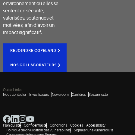
environnement où elles se
sentent en sécurité,
valorisées, soutenues et
motivées, afin d’avoir un
impact significatif.
REJOINDRE COPELAND
NOS COLLABORATEURS
Quick Links
Nous contacter
Investisseurs
Newsroom
Carrières
Se connecter
Plan du site
Confidentialité
Conditions
Cookies
Accessibility
Politique de divulgation des vulnérabilités
Signaler une vulnérabilité
Government Information Request