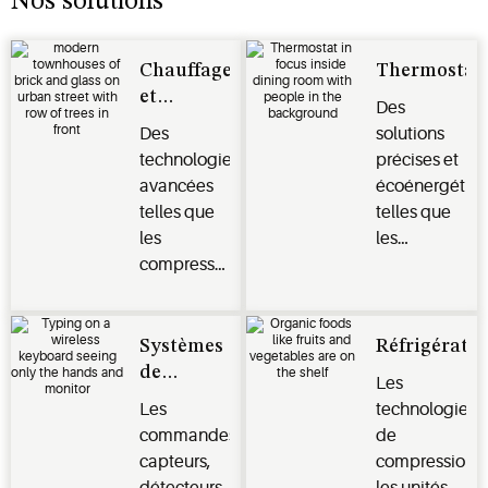
Nos solutions
Chauffage
Thermostat
et
Des
climatisation
Des
solutions
technologies
précises et
avancées
écoénergétiq
telles que
telles que
les
les
compresseurs
thermostats
à
intelligents
modulation,
Sensi, les
à deux
systèmes
Systèmes
Réfrigératio
étages et à
de gestion
de
Les
vitesse
de
contrôle
Les
technologies
variable
l’énergie
et de
commandes,
de
offrent
Verdant et
gestion
capteurs,
compression,
confort,
les