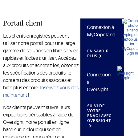
chaîne du
froid, entre
autres
Portail client
secteurs.
Connexion à
MyCopeland
Les clients enregistrés peuvent
utiliser notre portail pour une large
gamme de solutions en libre-service
EN SAVOIR
PLUS
rapides et faciles à utiliser. Accédez
aux produits et achetez-les, obtenez
les spécifications des produits, le
Connexion
contenu des produits associés et
à
bien plus encore.
Inscrivez-vous dès
Oversight
maintenant
!
SUIVI DE
Nos clients peuvent suivre leurs
VOTRE
expéditions périssables à l'aide de
ENVOI AVEC
OVERSIGHT
Oversight, notre portail en ligne
basé sur le cloud qui sert de
ressource en temps réel pour