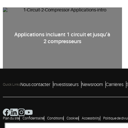
Applications incluant 1 circuit et jusqu’à
2 compresseurs
Nous contacter
Investisseurs
Newsroom
Carrières
Quick Links
Plan du site
Confidentialité
Conditions
Cookies
Accessibility
Politique de divu