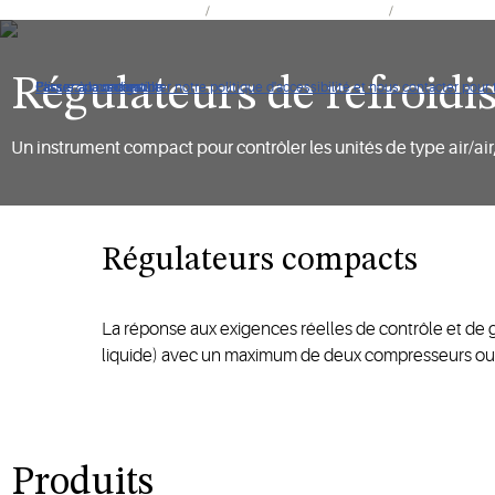
Produits et solutions Copeland
Chauffage et climatisation
Électronique po
Régulateurs de refroidi
Cliquez pour consulter notre politique d'accessibilité et nous contacter pour to
Passer à la navigation
Passer au contenu
Passer à la recherche
Un instrument compact pour contrôler les unités de type air/ai
Régulateurs compacts
La réponse aux exigences réelles de contrôle et de g
liquide) avec un maximum de deux compresseurs ou 
Produits