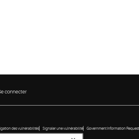
Se connecter
lgation des vulnérabilités
Signaler une vulnérabilité
Government Information Request