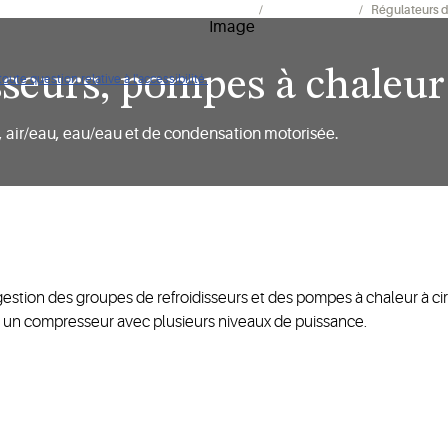
ur applications de chauffage et climatisation
HVAC Controls
Régulateurs d
sseurs, pompes à chaleur
ute question relative à l'accessibilité.
r, air/eau, eau/eau et de condensation motorisée.
estion des groupes de refroidisseurs et des pompes à chaleur à cir
un compresseur avec plusieurs niveaux de puissance.