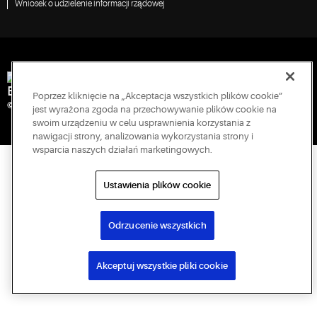
Wniosek o udzielenie informacji rządowej
Engineered for Sustainability
Poprzez kliknięcie na „Akceptacja wszystkich plików cookie”
© 2026 Copeland LP. Wszelkie prawa zastrzeżone.
jest wyrażona zgoda na przechowywanie plików cookie na
swoim urządzeniu w celu usprawnienia korzystania z
nawigacji strony, analizowania wykorzystania strony i
wsparcia naszych działań marketingowych.
Ustawienia plików cookie
Odrzucenie wszystkich
Akceptuj wszystkie pliki cookie