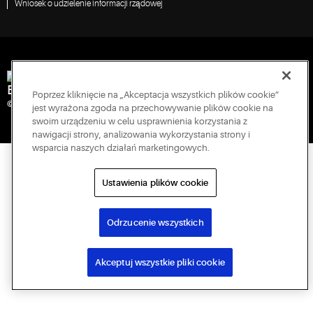
Wniosek o udzielenie informacji rządowej
Engineered for Sustainability
Poprzez kliknięcie na „Akceptacja wszystkich plików cookie”
© 2026 Copeland LP. Wszelkie prawa zastrzeżone.
jest wyrażona zgoda na przechowywanie plików cookie na
swoim urządzeniu w celu usprawnienia korzystania z
nawigacji strony, analizowania wykorzystania strony i
wsparcia naszych działań marketingowych.
Ustawienia plików cookie
Odrzucenie wszystkich
Akceptuj wszystkie pliki cookie