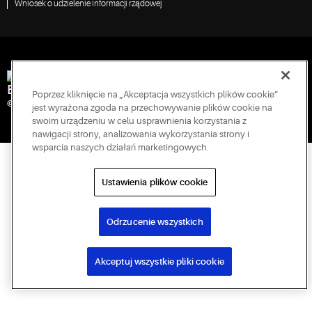
Wniosek o udzielenie informacji rządowej
Engineered for Sustainability
Poprzez kliknięcie na „Akceptacja wszystkich plików cookie”
© 2026 Copeland LP. Wszelkie prawa zastrzeżone.
jest wyrażona zgoda na przechowywanie plików cookie na
swoim urządzeniu w celu usprawnienia korzystania z
nawigacji strony, analizowania wykorzystania strony i
wsparcia naszych działań marketingowych.
Ustawienia plików cookie
Odrzucenie wszystkich
Akceptuj wszystkie pliki cookie