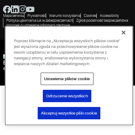
Mapa serwisu
Prywatność
Warunki korzystania
Cookies
Accessibility
Polityka ujawniania luk w zabezpieczeniach
Zgłoś podatność bezpieczeństwa
Wniosek o udzielenie informacji rządowej
Poprzez kliknięcie na „Akceptacja wszystkich plików cookie”
jest wyrażona zgoda na przechowywanie plików cookie na
swoim urządzeniu w celu usprawnienia korzystania z
nawigacji strony, analizowania wykorzystania strony i
Engineered for Sustainability
wsparcia naszych działań marketingowych.
© 2026 Copeland LP. Wszelkie prawa zastrzeżone.
Ustawienia plików cookie
Odrzucenie wszystkich
Akceptuj wszystkie pliki cookie