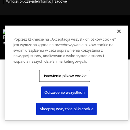
Wniosek o udzielenie informacji rządowej
Engineered for Sustainability
Poprzez kliknięcie na „Akceptacja wszystkich plików cookie”
© 2026 Copeland LP. Wszelkie prawa zastrzeżone.
jest wyrażona zgoda na przechowywanie plików cookie na
swoim urządzeniu w celu usprawnienia korzystania z
nawigacji strony, analizowania wykorzystania strony i
wsparcia naszych działań marketingowych.
Ustawienia plików cookie
Odrzucenie wszystkich
Akceptuj wszystkie pliki cookie