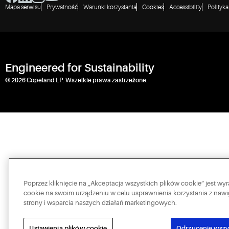
Mapa serwisu
Prywatność
Warunki korzystania
Cookies
Accessibility
Polityk
Engineered for Sustainability
© 2026 Copeland LP. Wszelkie prawa zastrzeżone.
Poprzez kliknięcie na „Akceptacja wszystkich plików cookie” jest 
cookie na swoim urządzeniu w celu usprawnienia korzystania z nawig
strony i wsparcia naszych działań marketingowych.
Ustawienia plików cookie
Odrzucenie wszy