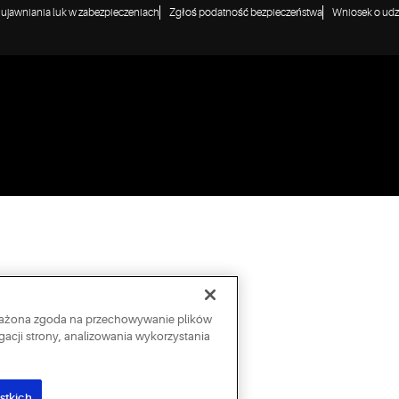
a ujawniania luk w zabezpieczeniach
Zgłoś podatność bezpieczeństwa
Wniosek o udzi
wyrażona zgoda na przechowywanie plików
acji strony, analizowania wykorzystania
stkich