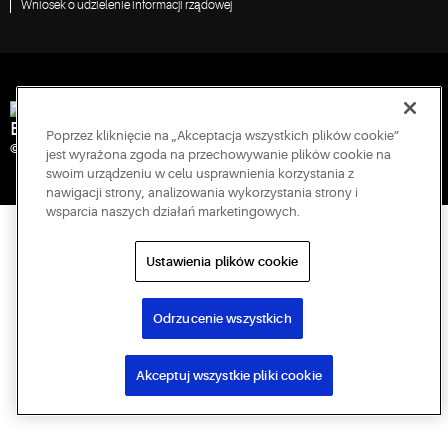
Wniosek o udzielenie informacji rządowej
Engineered for Sustainability
Poprzez kliknięcie na „Akceptacja wszystkich plików cookie”
© 2026 Copeland LP. Wszelkie prawa zastrzeżone.
jest wyrażona zgoda na przechowywanie plików cookie na
swoim urządzeniu w celu usprawnienia korzystania z
nawigacji strony, analizowania wykorzystania strony i
wsparcia naszych działań marketingowych.
Ustawienia plików cookie
Odrzucenie wszystkich
Akceptuj wszystkie pliki cookie