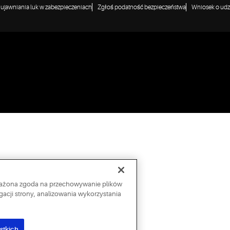
a ujawniania luk w zabezpieczeniach
Zgłoś podatność bezpieczeństwa
Wniosek o udzi
wyrażona zgoda na przechowywanie plików
acji strony, analizowania wykorzystania
stkich