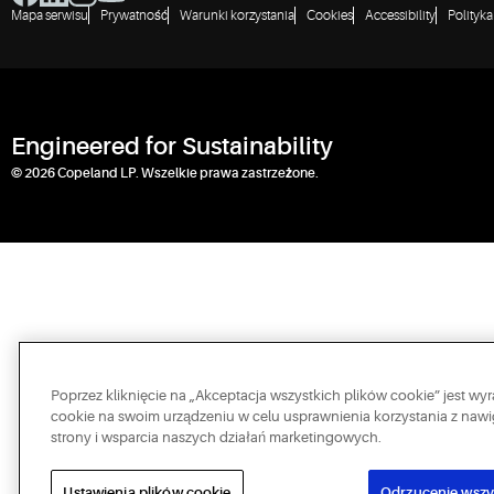
Mapa serwisu
Prywatność
Warunki korzystania
Cookies
Accessibility
Polityk
Engineered for Sustainability
© 2026 Copeland LP. Wszelkie prawa zastrzeżone.
Poprzez kliknięcie na „Akceptacja wszystkich plików cookie” jest 
cookie na swoim urządzeniu w celu usprawnienia korzystania z nawig
strony i wsparcia naszych działań marketingowych.
Ustawienia plików cookie
Odrzucenie wszy