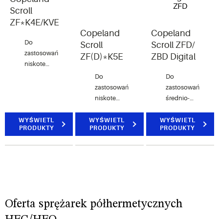
Scroll
ZF*K4E/KVE
Copeland
Copeland
Do
Scroll
Scroll ZFD/
zastosowań
ZF(D)*K5E
ZBD Digital
niskotemperaturowych
(2-17 hp)
Do
Do
zastosowań
zastosowań
niskotemperaturowych
średnio- i
(12 hp)
niskotemperaturo
(3-7.5 hp)
WYŚWIETL
WYŚWIETL
WYŚWIETL
PRODUKTY
PRODUKTY
PRODUKTY
Oferta sprężarek półhermetycznych