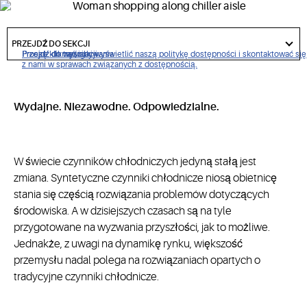
Firma Copeland jest zaangażowana w stałe zaspokajanie
popytu na produkty spełniające rynkowe wymogi
got
to
PRZEJDŹ DO SEKCJI
środowiskowe.
section
Proszę kliknąć, aby wyświetlić naszą politykę dostępności i skontaktować się
Przejdź do nawigacji
Przejdź do treści
Przejdź do wyszukiwania
z nami w sprawach związanych z dostępnością.
Wydajne. Niezawodne. Odpowiedzialne.
W świecie czynników chłodniczych jedyną stałą jest
zmiana. Syntetyczne czynniki chłodnicze niosą obietnicę
stania się częścią rozwiązania problemów dotyczących
środowiska. A w dzisiejszych czasach są na tyle
przygotowane na wyzwania przyszłości, jak to możliwe.
Jednakże, z uwagi na dynamikę rynku, większość
przemysłu nadal polega na rozwiązaniach opartych o
tradycyjne czynniki chłodnicze.