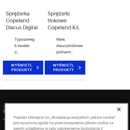
średnio-
50-100%
niskotemperatur
(czterocylindrowe)
Sprężarka
Sprężarki
i
i 33-
Copeland
tłokowe
wysokotemperatu
100%
Discus Digital
Copeland K/L
(sześciocylindrowe)
Typoszereg
Małe,
6 modeli
dwucylindrowe
o
półhermetyczne
wydajności
sprężarki
od 32 do
tłokowe
WYŚWIETL
WYŚWIETL
PRODUKTY
PRODUKTY
50 m3/h z
do
modulacją
średnio- i
ciągłą od
niskotemperaturowych
10-100%.
Quick Links
Skontaktuj się z nami
Inwestorzy
Newsroom
Praca
Zaloguj się
Poprzez kliknięcie na „Akceptacja wszystkich plików cookie”
jest wyrażona zgoda na przechowywanie plików cookie na
swoim urządzeniu w celu usprawnienia korzystania z