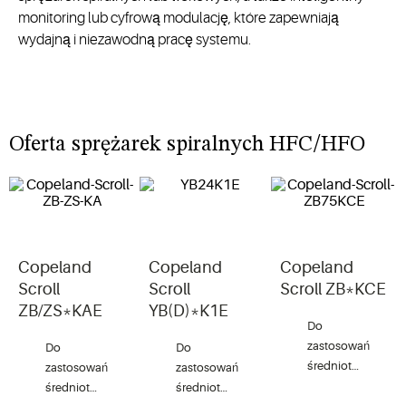
monitoring lub cyfrową modulację, które zapewniają
wydajną i niezawodną pracę systemu.
Oferta sprężarek spiralnych HFC/HFO
Copeland
Copeland
Copeland
Scroll
Scroll
Scroll ZB*KCE
ZB/ZS*KAE
YB(D)*K1E
Do
zastosowań
Do
Do
średniotemperatu
zastosowań
zastosowań
(2-30 hp)
średniotemperaturowych
średniotemperaturowych