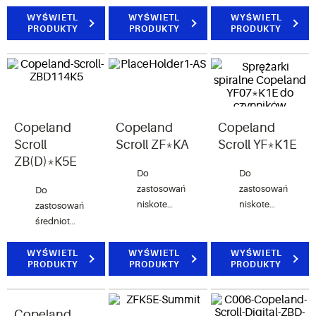
(0.75-1.8
(2-7.5hp),
hp)
do
WYŚWIETL
WYŚWIETL
WYŚWIETL
PRODUKTY
PRODUKTY
PRODUKTY
czynników
chłodniczych
A1 i A2L
Copeland
Copeland
Copeland
Scroll
Scroll ZF*KA
Scroll YF*K1E
ZB(D)*K5E
Do
Do
zastosowań
zastosowań
Do
niskotemperaturowych
niskotemperaturo
zastosowań
(0.6-1.8
(2-6hp),
średniotemperaturowych
hp)
do
(12-17
czynników
hp)
WYŚWIETL
WYŚWIETL
WYŚWIETL
PRODUKTY
PRODUKTY
PRODUKTY
chłodniczych
A1 i A2L
Copeland