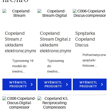
HFC/HFO
Copeland
Copeland
Sprężarka
Stream z
Stream Digital z
Copeland
układami
układami
Discus
elektronicznymi
elektronicznymi
Półhermetyczne
sprężarki
Typoszereg 16
Typoszereg
tłokowe z
modeli do
do
dwoma,
średnich i
średnich i
trzema i
niskich
niskich
ośmioma
temperatur,
temperatur,
WYŚWIETL
WYŚWIETL
WYŚWIETL
PRODUKTY
PRODUKTY
PRODUKTY
cylindrami
od 62 do
od 62 do
do
153m3/h
153
zastosowań
m3/h, z
w
regulacją
chłodnictwie
ciągłą od