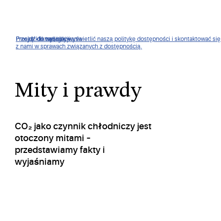
Proszę kliknąć, aby wyświetlić naszą politykę dostępności i skontaktować się
Przejdź do nawigacji
Przejdź do treści
Przejdź do wyszukiwania
z nami w sprawach związanych z dostępnością.
Mity i prawdy
CO₂ jako czynnik chłodniczy jest
otoczony mitami –
przedstawiamy fakty i
wyjaśniamy