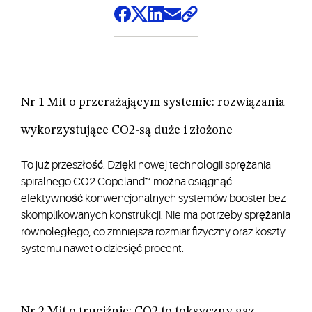
Nr 1 Mit o przerażającym systemie: rozwiązania
wykorzystujące CO2-są duże i złożone
To już przeszłość. Dzięki nowej technologii sprężania
spiralnego CO2 Copeland™ można osiągnąć
efektywność konwencjonalnych systemów booster bez
skomplikowanych konstrukcji. Nie ma potrzeby sprężania
równoległego, co zmniejsza rozmiar fizyczny oraz koszty
systemu nawet o dziesięć procent.
Nr 2 Mit o truciźnie: CO2 to toksyczny gaz