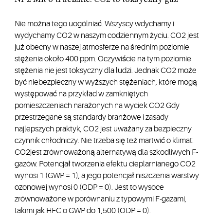
Nie można tego uogólniać. Wszyscy wdychamy i
wydychamy CO2 w naszym codziennym życiu. CO2 jest
już obecny w naszej atmosferze na średnim poziomie
stężenia około 400 ppm. Oczywiście na tym poziomie
stężenia nie jest toksyczny dla ludzi. Jednak CO2 może
być niebezpieczny w wyższych stężeniach, które mogą
występować na przykład w zamkniętych
pomieszczeniach narażonych na wyciek CO2 Gdy
przestrzegane są standardy branżowe i zasady
najlepszych praktyk, CO2 jest uważany za bezpieczny
czynnik chłodniczy. Nie trzeba się też martwić o klimat:
CO2jest zrównoważoną alternatywą dla szkodliwych F-
gazów. Potencjał tworzenia efektu cieplarnianego CO2
wynosi 1 (GWP = 1), a jego potencjał niszczenia warstwy
ozonowej wynosi 0 (ODP = 0). Jest to wysoce
zrównoważone w porównaniu z typowymi F-gazami,
takimi jak HFC o GWP do 1,500 (ODP = 0).