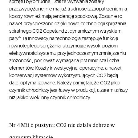
sprzętu było trudne. Dziś te wyzwania zostały
przezwyciężone: nie ma już trudności z zaopatrzeniem, a
koszty również mają tendencję spadkową. Zostanie to
nawet przyspieszone dzięki nowej technologii sprężania
spiralnego CO2 Copeland z „dynamicznym wtryskiem
pary”: Ta innowacyjna technologia zastępuje funkcję
równoległego sprężania, utrzymując wysoki poziom
efektywności systemu przy jednoczesnym zmniejszeniu
złożoności, ponieważ wymagana jest mniejsza liczba
elementów. Koszty inwestycyjne, operacyjne, a nawet
konserwacji systemów wykorzystujących CO2 będą
dalej optymalizowane. Należy pamiętać, że CO2 jako
czynnik chłodniczy jest łatwy w produkcji, a zatem tańszy
niż jakikolwiek inny czynnik chłodniczy.
Nr 4 Mit o pustyni: CO2 nie działa dobrze w
gorącym klimacie