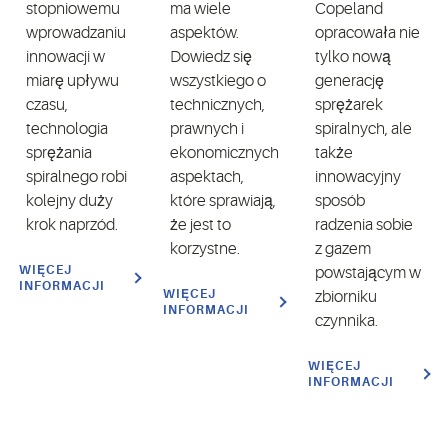
stopniowemu
ma wiele
Copeland
wprowadzaniu
aspektów.
opracowała nie
innowacji w
Dowiedz się
tylko nową
miarę upływu
wszystkiego o
generację
czasu,
technicznych,
sprężarek
technologia
prawnych i
spiralnych, ale
sprężania
ekonomicznych
także
spiralnego robi
aspektach,
innowacyjny
kolejny duży
które sprawiają,
sposób
krok naprzód.
że jest to
radzenia sobie
korzystne.
z gazem
WIĘCEJ
powstającym w
INFORMACJI
WIĘCEJ
zbiorniku
INFORMACJI
czynnika.
WIĘCEJ
INFORMACJI