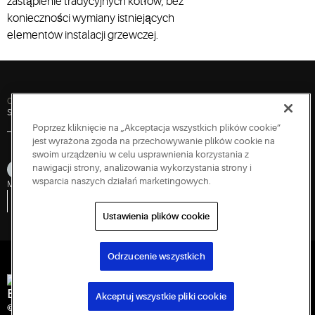
zastąpienie tradycyjnych kotłów, bez
uzyskać
konieczności wymiany istniejących
doskonałe
parametry
elementów instalacji grzewczej.
podczas
projektowania
odwracalnych
chillerów,
Quick Links
pomp
Skontaktuj się z nami
Inwestorzy
Newsroom
Praca
Zaloguj się
ciepła,
Poprzez kliknięcie na „Akceptacja wszystkich plików cookie”
jest wyrażona zgoda na przechowywanie plików cookie na
precyzyjnych
swoim urządzeniu w celu usprawnienia korzystania z
systemów
nawigacji strony, analizowania wykorzystania strony i
chłodniczych
wsparcia naszych działań marketingowych.
Mapa serwisu
Prywatność
Warunki korzystania
Cookies
Accessibility
lub
Polityka ujawniania luk w zabezpieczeniach
Zgłoś podatność bezpieczeństwa
klimatyzacyjnych
Wniosek o udzielenie informacji rządowej
Ustawienia plików cookie
urządzeń
dachowych.
Odrzucenie wszystkich
Engineered for Sustainability
Akceptuj wszystkie pliki cookie
© 2026 Copeland LP. Wszelkie prawa zastrzeżone.