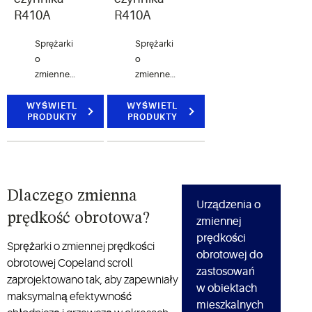
R410A
R410A
Sprężarki
Sprężarki
o
o
zmiennej
zmiennej
prędkości
prędkości
obrotowej
obrotowej
WYŚWIETL
WYŚWIETL
PRODUKTY
PRODUKTY
ZHW z
Copeland
regulacją
scroll XHV
wydajności
zaprojektowano
i
tak, aby
spotęgowanym
zapewniały
Dlaczego zmienna
wtryskiem
maksymalną
Urządzenia o
pary
efektywność
prędkość obrotowa?
zmiennej
zostały
chłodniczą
prędkości
zaprojektowane
i
Sprężarki o zmiennej prędkości
obrotowej do
tak, aby
grzewczą
obrotowej Copeland scroll
zastosowań
zapewnić
zoptymalizowaną
zaprojektowano tak, aby zapewniały
w obiektach
doskonałą
pod
maksymalną efektywność
efektywność
kątem
mieszkalnych