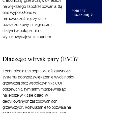
chłodniczą i grzewczą w okresach
i
umiarkowanych
największego zapotrzebowania. Są
niezawodność,
i ciepłych
POBIERZ
one wyposażone w
zarówno
stref
BROSZURĘ
najnowocześniejszy silnik
w
klimatycznych.
bezszczotkowy z magnesami
nowych
Zastosowanie
stałymi w połączeniu z
budynkach,
najnowszych
jak i przy
rozwiązań
wysokowydajnym napędem.
wymianach
w
kotłów
zakresie
zmiennej
prędkości
Dlaczego wtrysk pary (EVI)?
obrotowej
sprawia,
Technologia EVI poprawia efektywność
że
systemu poprzez zwiększenie wydajności
producenci
grzewczej oraz współczynnika COP
systemów
ogrzewania, tym samym zapewniając
i
najlepsze w klasie osiągi w
właściciele
dedykowanych zastosowaniach
budynków
grzewczych. Rozwiązanie to pozwala na
mogą