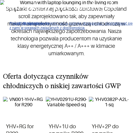
budynków mieszkalnych
Sprężarki o zmiennej prędkości obrotowej Copeland
scroll zaprojektowano tak, aby zapewniały
Technologie regulacji zapewniają szerszy zakres działania i
maksymalną efektywność grzewczą i chłodniczą w
Proszę kliknąć, aby wyświetlić naszą politykę dostępności i skontaktować się
Przejdź do nawigacji
Przejdź do treści
Przejdź do wyszukiwania
najlepszą w swojej klasie efektywność sezonową (SCOP i
z nami w sprawach związanych z dostępnością.
okresach największego zapotrzebowania. Nasza
ESEER).
technologia pozwala producentom na uzyskanie
klasy energetycznej A++ / A+++ w klimacie
umiarkowanym.
Oferta dotycząca czynników
chłodniczych o niskiej zawartości GWP
YHV*RG for
YHV*1U do
YHV*2P do