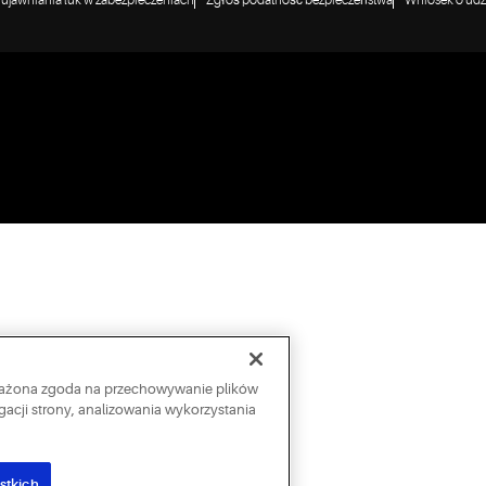
a ujawniania luk w zabezpieczeniach
Zgłoś podatność bezpieczeństwa
Wniosek o udzi
wyrażona zgoda na przechowywanie plików
acji strony, analizowania wykorzystania
stkich