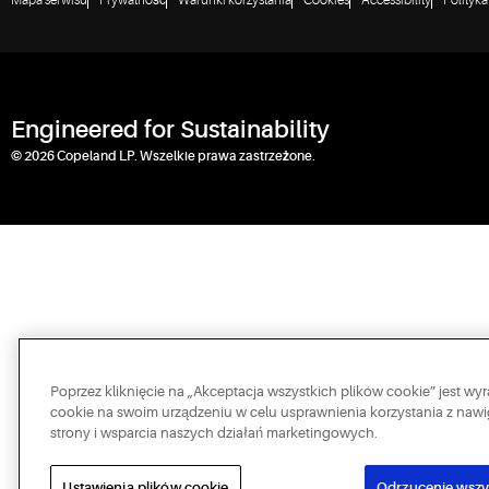
Mapa serwisu
Prywatność
Warunki korzystania
Cookies
Accessibility
Polityk
Engineered for Sustainability
© 2026 Copeland LP. Wszelkie prawa zastrzeżone.
Poprzez kliknięcie na „Akceptacja wszystkich plików cookie” jest 
cookie na swoim urządzeniu w celu usprawnienia korzystania z nawig
strony i wsparcia naszych działań marketingowych.
Ustawienia plików cookie
Odrzucenie wszy