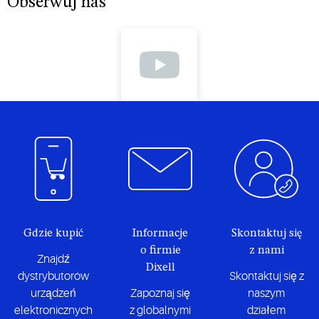
Obserwuj nas
w
celów
z
każdym
ogólnych
urządzeń
zastosowaniu
oraz do
w każdej
zastosowań
sytuacji.
w
chłodnictwie.
Gdzie kupić
Informacje
Skontaktuj się
o firmie
z nami
Znajdź
Dixell
dystrybutorów
Skontaktuj się z
urządzeń
Zapoznaj się
naszym
elektronicznych
z globalnymi
działem