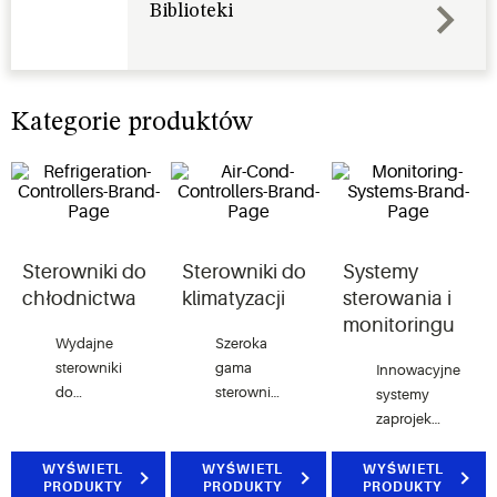
Biblioteki
Kategorie produktów
Sterowniki do
Sterowniki do
Systemy
chłodnictwa
klimatyzacji
sterowania i
monitoringu
Wydajne
Szeroka
sterowniki
gama
Innowacyjne
do
sterowników
systemy
zastosowań
do
zaprojektowane
w
zastosowań
tak, aby
chłodnictwie
HVAC w
spełniały
WYŚWIETL
WYŚWIETL
WYŚWIETL
PRODUKTY
PRODUKTY
PRODUKTY
z
budynkach
wszystkie