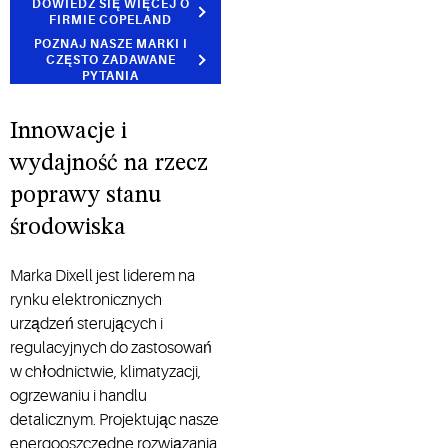
DOWIEDZ SIĘ WIĘCEJ O
FIRMIE COPELAND
POZNAJ NASZE MARKI I
CZĘSTO ZADAWANE
PYTANIA
Innowacje i
wydajność na rzecz
poprawy stanu
środowiska
Marka Dixell jest liderem na
rynku elektronicznych
urządzeń sterujących i
regulacyjnych do zastosowań
w chłodnictwie, klimatyzacji,
ogrzewaniu i handlu
detalicznym. Projektując nasze
energooszczędne rozwiązania,