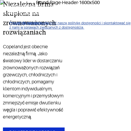
Niezależna firma
Oferujemy energooszczędne rozwiązania do
elektronicznych układów sterujących i regulacyjnych
skupiona na
systemów chłodniczych, klimatyzacyjnych i grzewczych.
zrównoważonych
Proszę kliknąć, aby wyświetlić naszą politykę dostępności i skontaktować się
Przejdź do nawigacji
Przejdź do treści
Przejdź do wyszukiwania
z nami w sprawach związanych z dostępnością.
rozwiązaniach
Copeland jest obecnie
niezależną firmą. Jako
światowy lider w dostarczaniu
zrównoważonych rozwiązań
grzewczych, chłodniczych i
chłodniczych, pomagamy
klientom indywidualnym,
komercyjnym i przemysłowym
zmniejszyć emisje dwutlenku
węgla i poprawić efektywność
energetyczną.