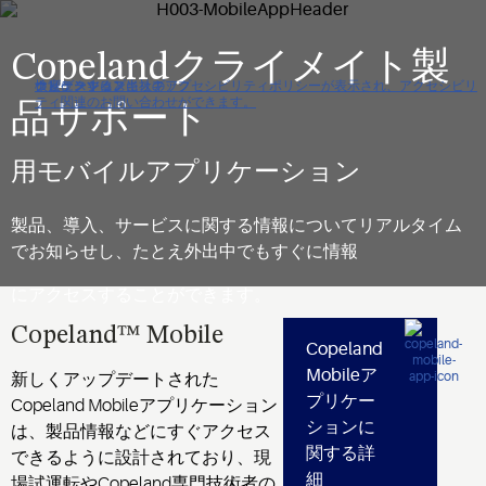
Copelandクライメイト製
クリックすると当社のアクセシビリティポリシーが表示され、アクセシビリ
ナビゲーションにスキップ
コンテンツにスキップ
検索にスキップ
ティ関連のお問い合わせができます。
品サポート
用モバイルアプリケーション
製品、導入、サービスに関する情報についてリアルタイム
でお知らせし、たとえ外出中でもすぐに情報
にアクセスすることができます。
Copeland™ Mobile
Copeland
Mobileア
新しくアップデートされた
プリケー
Copeland Mobileアプリケーション
ションに
は、製品情報などにすぐアクセス
関する詳
できるように設計されており、現
細
場試運転やCopeland専門技術者の