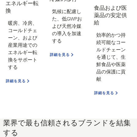
エネルギー転
食品および医
換
気候に配慮し
薬品の安定供
た、低GWPお
給
暖房、冷房、
よび天然冷媒
コールドチェ
の導入を加速
効率的かつ持
ーン、および
する
続可能なコー
産業用途での
ルドチェーン
エネルギー転
詳細を見る
を通じて、生
換をサポート
鮮食品や医薬
する
品の保護に貢
献
詳細を見る
詳細を見る
業界で最も信頼されるブランドを結集
する