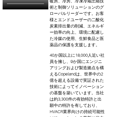
暖房、冷房、冷凍冷蔵圧縮技
術と制御ソリューションのグ
ローバルリーダーです。お客
様とエンドユーザーの二酸化
炭素排出量の削減、エネルギ
ー効率の向上、環境に配慮し
た冷媒の使用、生鮮食品と医
薬品の保護を支援します。
40か国以上に18,000人近い社
員を擁し、9か国にエンジニ
アリングおよび製造拠点を構
えるCopelandは、世界中の2
億を超える設備で実証された
技術によってイノベーション
の基盤を築いています。当社
は約3,300件の有効特許と出
願中の特許を有しており、
HVACR業界向けの持続可能性