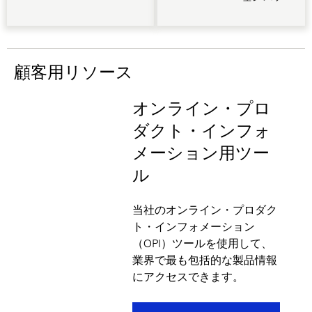
ム、従来型
モデルなど
の精密でエ
ネルギー効
顧客用リソース
率の高いソ
リューショ
オンライン・プロ
ンはすべ
ダクト・インフォ
て、快適性
と信頼性を
メーション用ツー
高めるよう
ル
に設計され
ています。
当社のオンライン・プロダク
ト・インフォメーション
（OPI）ツールを使用して、
業界で最も包括的な製品情報
にアクセスできます。