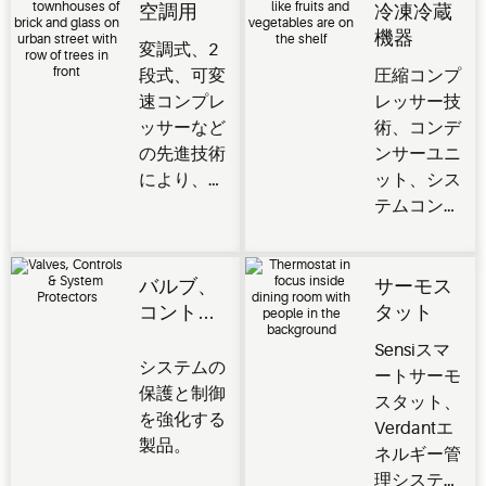
空調用
冷凍冷蔵
機器
変調式、2
段式、可変
圧縮コンプ
速コンプレ
レッサー技
ッサーなど
術、コンデ
の先進技術
ンサーユニ
により、住
ット、シス
宅および商
テムコンポ
業用途に快
ーネント
適性、信頼
は、生鮮食
性、持続可
品を保護
バルブ、
サーモス
能性を提
し、商業お
コントロ
タット
供。
よび産業用
ーラー、
Sensiスマ
途に効率、
システム
システムの
ートサーモ
信頼性、パ
プロテク
保護と制御
スタット、
フォーマン
ター
を強化する
Verdantエ
スを提供し
製品。
ネルギー管
ます。
理システ