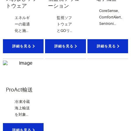
トウェア
ーション
CoreSense、
ComfortAlert、
エネルギ
監視ソフ
Sentronic
ーの最適
トウェア
などの高
化と施設
とGOリア
度な診
管理をサ
ルタイム
断、保
ポートす
追跡デバ
詳細を見る
詳細を見る
詳細を見る
護、接続
るエンタ
イスは、
性を提供
ープライ
高価で傷
する技
ズ管理ソ
みやすい
術。
フトウェ
貨物を対
アとサー
象に、リ
ビス。
アルタイ
ムおよび
ProAct輸送
履歴の可
視化を実
冷凍冷蔵
現しま
海上輸送
す。
を対象と
する常時
オンの船
詳細を見る