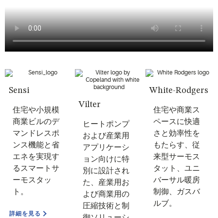
Sensi
White-Rodgers
Vilter
住宅や小規模
住宅や商業ス
商業ビルのデ
ペースに快適
ヒートポンプ
マンドレスポ
さと効率性を
および産業用
ンス機能と省
もたらす、従
アプリケーシ
エネを実現す
来型サーモス
ョン向けに特
るスマートサ
タット、ユニ
別に設計され
ーモスタッ
バーサル暖房
た、産業用お
ト。
制御、ガスバ
よび商業用の
ルブ。
圧縮技術と制
詳細を見る
御ソリューシ