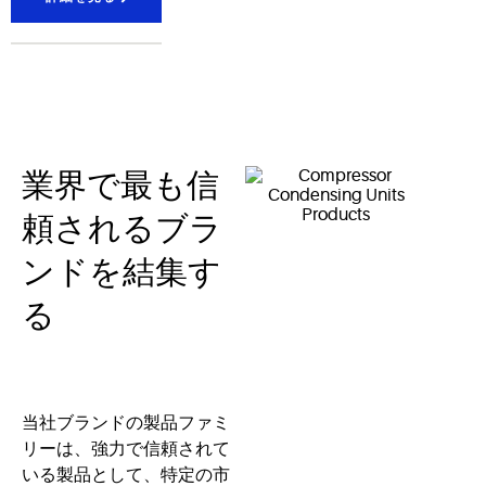
舶および
コンテナ
ターミナ
ルの監
視、デー
タロギン
グ、およ
びイベン
業界で最も信
ト履歴。
頼されるブラ
ンドを結集す
る
当社ブランドの製品ファミ
リーは、強力で信頼されて
いる製品として、特定の市