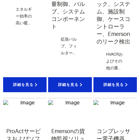
量制御、バル
ック、システ
エネルギ
ブ、システム
ム、施設制
ー効率の
コンポーネン
御、ケースコ
高い暖
ト
ントローラ
房、換
ー、Emerson
気、空
拡張バル
のリーク検出
調、冷凍
ブ、フィ
冷蔵など
ルタード
HVACRお
の制御ソ
ライヤ
よびその
リューシ
ー、ソレ
他の重要
ョン。
ノイドバ
な機器を
ルブ、オ
対象に、
詳細を見る
詳細を見る
詳細を見る
イル管
建物およ
理、圧力
びシステ
トランス
ム管理を
デューサ
提供。
ーなど。
ProActサービ
Emersonの貨
コンプレッサ
スおよびソフ
物監視ソリュ
ー電子機器