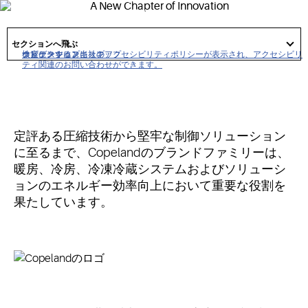
パフォーマンスに基づき構築されています。
got
to
セクションへ飛ぶ
section
クリックすると当社のアクセシビリティポリシーが表示され、アクセシビリ
ナビゲーションにスキップ
コンテンツにスキップ
検索にスキップ
ティ関連のお問い合わせができます。
定評ある圧縮技術から堅牢な制御ソリューション
に至るまで、Copelandのブランドファミリーは、
暖房、冷房、冷凍冷蔵システムおよびソリューシ
ョンのエネルギー効率向上において重要な役割を
果たしています。