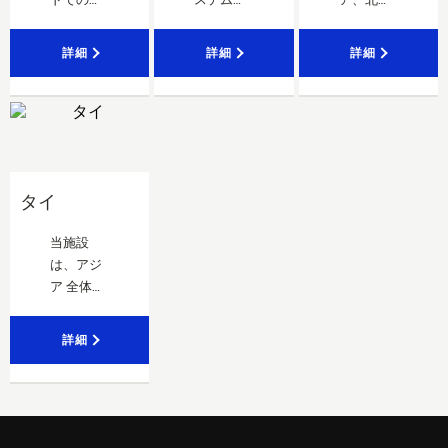
客様向け
計強化 の
および欧
コールド
ための最
州のお客
詳細
詳細
詳細
チェーン
先端試験
様への重
ソリュー
施設。当
要なサー
ションの
社専用チ
ビス の提
開発 に貢
ームが当
供に大き
献してい
地に駐在
な役割を
ます。
し、 当社
果たして
のお客様
います。
タイ
がその事
業目標を
当施設
達成する
は、アジ
お手伝い
ア 全体に
をしてい
わたり 信
ます。
頼性と効
詳細
率性を実
現する 高
性能ソリ
ューショ
ン製造 の