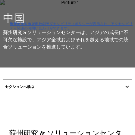
中国
クリックすると当社のアクセシビリティポリシーが表示され、アクセシビリ
ナビゲーションにスキップ
コンテンツにスキップ
検索にスキップ
ティ関連のお問い合わせができます。
蘇州研究 & ソリューションセンターは、アジアの成長に不
可欠な施設で、アジア全域およびそれを越える地域での統
合ソリューションを推進しています。
got
to
セクションへ飛ぶ
section
蘇州研究 & ソリューションセンタ