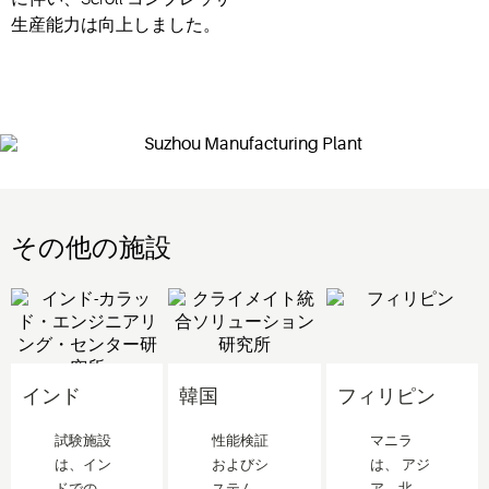
生産能力は向上しました。
その他の施設
インド
韓国
フィリピン
試験施設
性能検証
マニラ
は、イン
およびシ
は、 アジ
ドでのお
ステム設
ア、北米