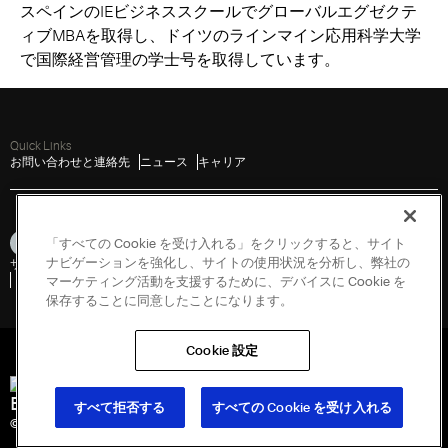
スペインのIEビジネススクールでグローバルエグゼクテ
ィブMBAを取得し、ドイツのラインマイン応用科学大学
で国際経営管理の学士号を取得しています。
Quick Links
お問い合わせと連絡先
ニュース
キャリア
「すべての Cookie を受け入れる」をクリックすると、サイト
ナビゲーションを強化し、サイトの使用状況を分析し、弊社の
サイトマップ
個人情報に関する取り扱い
利用規約
Cookies
脆弱性開示ポリシー
脆弱性を報告する
政府情報開示請求
マーケティング活動を支援するために、デバイスに Cookie を
保存することに同意したことになります。
Cookie 設定
Engineered for Sustainability
すべて拒否する
すべての Cookie を受け入れる
© 2026 Copeland LP. All rights reserved.