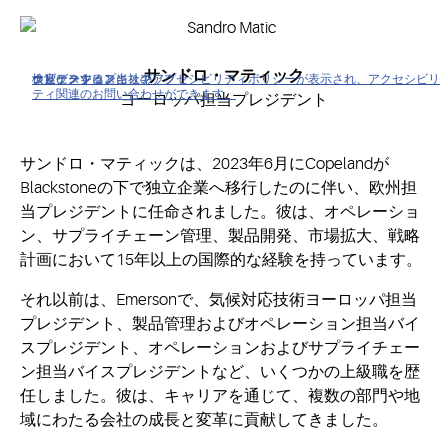
サンドロ・マティック
クリックすると当社のアクセシビリティポリシーが表示され、アクセシビリ
ナビゲーションにスキップ
コンテンツにスキップ
検索にスキップ
ティ関連のお問い合わせができます。
ヨーロッパ担当プレジデント
サンドロ・マティックは、2023年6月にCopelandが
Blackstoneの下で独立企業へ移行したのに伴い、欧州担
当プレジデントに任命されました。彼は、オペレーショ
ン、サプライチェーン管理、製品開発、市場拡大、戦略
計画において15年以上の国際的な経験を持っています。
それ以前は、Emersonで、気候対応技術ヨーロッパ担当
プレジデント、製品管理およびオペレーション担当バイ
スプレジデント、オペレーションおよびサプライチェー
ン担当バイスプレジデントなど、いくつかの上級職を歴
任しました。彼は、キャリアを通じて、複数の部門や地
域にわたる会社の成長と変革に貢献してきました。