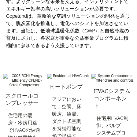
す。よりクリーンな未来を支える、インテリジェントで
エネルギー効率の高いソリューションが必要です。
Copelandは、革新的な空調ソリューションの開発を通じ
て、脱炭素化を推進し、電化へのシフトを加速させてい
ます。当社は、低地球温暖化係数（GWP）と自然冷媒の
普及に尽力し、各家庭が重要な公益事業プログラムに積
極的に参加できるよう支援しています。
ヒートポンプ
HVACシステム
スクロールコ
コンポーネン
アジアにおい
ンプレッサー
ト
て、空調、床
暖房、給湯、
住宅用の暖
住宅用HVAC制
ダクト式空調
房・冷房用途
御、バルブ、
を持続可能な
でHVACの快適
システムプロ
形で提供す