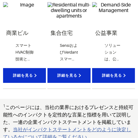
商業ビル
集合住宅
公益事業
スマート
Sensiおよ
ソリュー
HVAC制御
びVerdant
ション
技術と圧
スマート
は、公益
縮技術
サーモス
事業者と
は、
小売
タット
その顧客
詳細を見る
詳細を見る
詳細を見る
スペー
は、集中
がエネル
ス、公共
的なエネ
ギー使用
施設
、オ
ルギー管
をより適
フィスス
理、省エ
切に管理
1
ペースな
ネ、居住
し、効率
このページには、当社の業界におけるプレゼンスと持続可
ど、さま
者の快適
目標を達
能性へのインパクトを定性的な言葉と指標を用いて説明し
ざまな環
性を提供
成し、経
た、一連の企業インパクトステートメントを掲載していま
境で快適
します
済的なメ
す。
当社がインパクトステートメントをどのように決定し
さを生み
リットを
ているかについて詳細をご覧ください
。