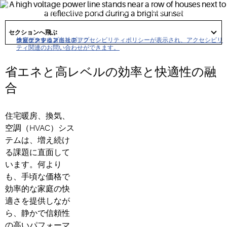
率、そして高い信頼性を提供することで信頼を得ていま
す。
got
to
セクションへ飛ぶ
section
クリックすると当社のアクセシビリティポリシーが表示され、アクセシビリ
ナビゲーションにスキップ
コンテンツにスキップ
検索にスキップ
ティ関連のお問い合わせができます。
省エネと高レベルの効率と快適性の融
合
住宅暖房、換気、
空調（HVAC）シス
テムは、増え続け
る課題に直面して
います。何より
も、手頃な価格で
効率的な家庭の快
適さを提供しなが
ら、静かで信頼性
の高いパフォーマ