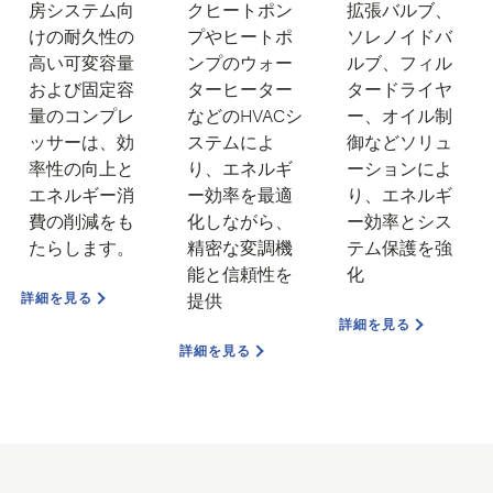
房システム向
クヒートポン
拡張バルブ、
けの耐久性の
プや
ヒートポ
ソレノイドバ
高い
可変容量
ンプのウォー
ルブ、
フィル
および
固定容
ターヒーター
タードライヤ
量のコンプレ
などの
HVACシ
ー、
オイル制
ッサーは、効
ステムによ
御などソリュ
率性の向上と
り、
エネルギ
ーションによ
エネルギー消
ー効率を最適
り、エネルギ
費の削減をも
化しながら、
ー効率とシス
たらします。
精密な変調機
テム保護を強
能と信頼性を
化
詳細を見る
提供
詳細を見る
詳細を見る