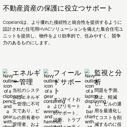
不動産資産の保護に
役立つサポート
Copelandは、より優れた接続性と統合性を提供するように
設計された住宅用HVACソリューションを備えた集合住宅
ユ
ニット
を提供し、
物件をより効率的で、
住みやすく、
競争
力のあるものにします。
エネルギ
フィール
監視と分
ー管理
ドサポー
析
当社のシステ
問題を予測、
ト
ムはエネルギ
防止、
軽減
オンサイトお
ー管理に不可
し、
ビルの運
よびリモート
欠であり、
ビ
用を
最適化し
のサポート、
ルの所有者や
て
コストを削
診断、トラブ
管理者、
およ
減するのに
役
ルシューティ