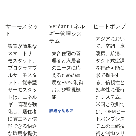
サーモスタッ
Verdantエネル
ヒートポンプ
ト
ギー管理シス
アジアにおい
テム
設置が簡単な
て、空調、床
スマートサー
集合住宅の管
暖房、給湯、
モスタット、
理者と入居者
ダクト式空調
プログラマブ
のニーズに応
を持続可能な
ルサーモスタ
えるための高
形で提供す
ット、従来型
度なHVAC制御
る、信頼性と
サーモスタッ
および監視機
効率性に優れ
トは、エネル
能
たシステム。
ギー管理を強
米国と欧州で
詳細を見る
化し、居住者
は、OEMヒー
に省エネと信
トポンプシス
頼できる快適
テムの圧縮技
な環境を提供
術と制御ソリ