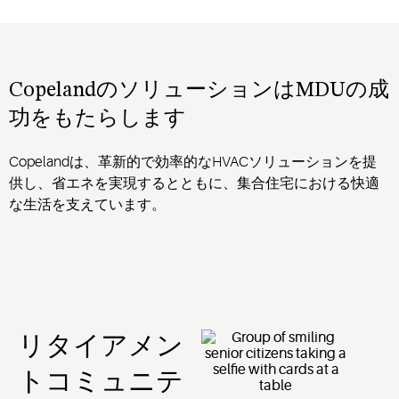
CopelandのソリューションはMDUの成
功をもたらします
Copeland
は
、革新的で
効率的な
HVAC
ソリューション
を提
供し
、
省エネを
実現するとともに
、
集合住宅
における
快適
な生活を
支えています。
リタイアメン
トコミュニテ