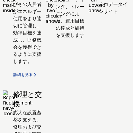
びその
入居者
立つデータイ
ング、トレー
が
エネルギー
ンサイト
ニングによ
使用をより適
り、運用目標
切に管理し、
の達成と
維持
効率目標を達
を支援します
成し、財務機
会を獲得
でき
るように
支援
します。
詳細を見る
修理と交
換
膨大な設置基
盤を支える、
修理および交