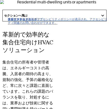
合
住宅
（
MDU
）
の入居者の
快適性を高め、
コストを削減
し、
を削運用を簡素化
するのに役立ちます。
got
to
セクションへ飛ぶ
section
クリックすると当社のアクセシビリティポリシーが表示され、アクセシビリ
ナビゲーションにスキップ
コンテンツにスキップ
検索にスキップ
ティ関連のお問い合わせができます。
革新的で効率的な
集合住宅向けHVAC
ソリューション
集合住宅の所有者や管理者
は、エネルギーコストの高
騰、入居者の期待の高まり、
規制の強化、予算の厳格化な
ど、常に次々と課題に直面し
ています。これらの課題のバ
ランスを取り、対処するに
は、業界および技術に関する
深い専門知識を持つパートナ