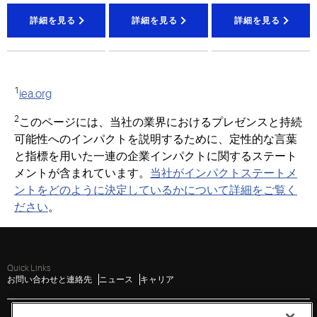
途に利用
信頼性の
がエネル
詳細を見る
詳細を見る
詳細を見る
可能な
高
高い制御
ギー使用
温水を生
機能、
ハ
をより適
成する効
イドロニ
切に管理
率的なヒ
ック暖房
し、
効率
1
iea.org
ートポン
ソリュー
目標を達
プソリュ
ション
成し、
経
2
このページには、当社の業界におけるプレゼンスと持続
ーション
は、
高度
済的なメ
可能性へのインパクトを説明するために、定性的な言葉
な電化を
リットを
と指標を用いた一連の企業インパクトに関するステート
通じてカ
享受でき
ーボンフ
るよう支
メントが含まれています。
当社がインパクトステートメ
ットプリ
援します
ントをどのように決定しているかについて詳細をご覧く
ントを削
ださい
。
減しなが
ら、住宅
の快適
さ、接続
Quick Links
お問い合わせと連絡先
ニュース
性、持続
キャリア
可能性を
実現しま