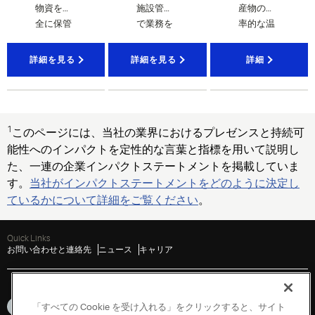
物資を安
施設管理
産物の効
全に保管
で業務を
率的な温
するため
強化する
度制御の
の冷凍冷
冷凍冷蔵
ための
高
詳細を見る
詳細を見る
詳細
蔵、温度
ソリュー
度な圧
監視、そ
ション
縮、駆
の他のコ
動、制
ールドチ
御、監視
1
このページには、当社の業界におけるプレゼンスと持続可
ェーンマ
システム
ネジメン
能性へのインパクトを定性的な言葉と指標を用いて説明し
トソリュ
た、一連の企業インパクトステートメントを掲載していま
ーション
す。
当社がインパクトステートメントをどのように決定し
ているかについて詳細をご覧ください
。
Quick Links
お問い合わせと連絡先
ニュース
キャリア
「すべての Cookie を受け入れる」をクリックすると、サイト