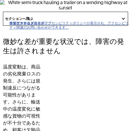
食品や医薬品の貨物を守ります。エンドツーエンドの圧縮
技術と制御ソリューションにより、鮮度と品質の維持、廃
got
to
セクションへ飛ぶ
棄物の削減、エネルギー効率の向上、コンプライアンスの
section
クリックすると当社のアクセシビリティポリシーが表示され、アクセシビリ
ナビゲーションにスキップ
コンテンツにスキップ
検索にスキップ
強化を実現します。
ティ関連のお問い合わせができます。
微妙な差が重要な状況では、障害の発
生は許されません
温度変動は、商品
の劣化廃棄ロスの
発生、さらには規
制違反につながる
可能性がありま
す。さらに、輸送
中の温度変化に敏
感な貨物の可視性
が不十分であるた
め、顧客は欠陥品