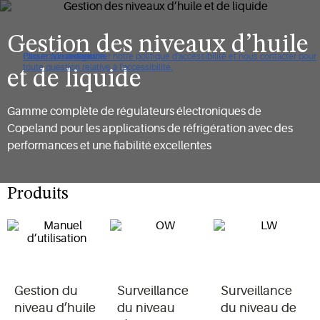
Gestion des niveaux d’huile
Cliquez pour consulter notre politique d'accessibilité et nous contacter pour
Passer à la navigation
Passer au contenu
Passer à la recherche
toute question relative à l'accessibilité.
et de liquide
Gamme complète de régulateurs électroniques de
Copeland pour les applications de réfrigération avec des
performances et une fiabilité excellentes
Produits
Gestion du
Surveillance
Surveillance
niveau d’huile
du niveau
du niveau de