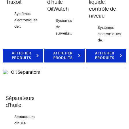
Traxoil
d'huile
liquide,
OilWatch
contrôle de
Systèmes
niveau
électroniques
Systèmes
de
de
Systèmes
gestion
surveillance
électroniques
du niveau
électronique
de
d’huile
du niveau
surveillance
d'huile
du niveau
AFFICHER
AFFICHER
AFFICHER
PRODUITS
PRODUITS
PRODUITS
de liquide
Séparateurs
d'huile
Séparateurs
d'huile