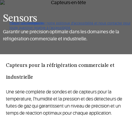
Sensors
Cliquez pour consulter notre politique d'accessibilité et nous contacter pour
Passer à la navigation
Passer au contenu
Passer à la recherche
toute question relative à l'accessibilité.
Garantir une précision optimale dans les domaines de la
réfrigération commerciale et industrielle.
Capteurs pour la réfrigération commerciale et
industrielle ​​​​​​​
Une série complète de sondes et de capteurs pour la
température, l'humidité et la pression et des détecteurs de
fuites de gaz qui garantissent un niveau de précision et un
temps de réaction optimaux pour chaque application.