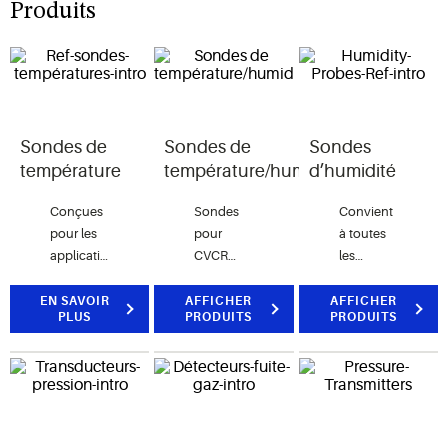
Produits
Sondes de
Sondes de
Sondes
température
température/humidité
d’humidité
Conçues
Sondes
Convient
pour les
pour
à toutes
applications
CVCR
les
pour
avec
applications
lesquelles
calcul de
pour
EN SAVOIR
AFFICHER
AFFICHER
PLUS
PRODUITS
PRODUITS
une
point de
lesquelles
précision
rosée et
il est
élevée et
sortie
nécessaire
un faible
RS485. Utilisée
de
temps de
dans le
détecter
réponse
cadre
et